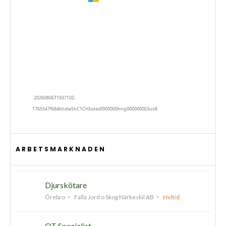
ARBETSMARKNADEN
Djurskötare
Örebro
Falla Jord o Skog Närkeskil AB
Heltid
OT Specialist