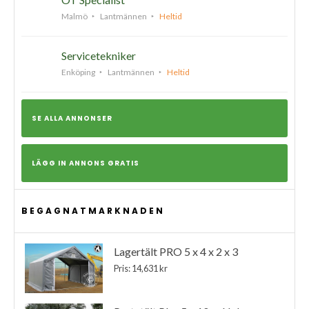
Malmö
Lantmännen
Heltid
Servicetekniker
Enköping
Lantmännen
Heltid
SE ALLA ANNONSER
LÄGG IN ANNONS GRATIS
BEGAGNATMARKNADEN
Lagertält PRO 5 x 4 x 2 x 3
Pris: 14,631 kr