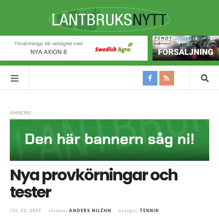
ANNONS
Nya provkörningar och
tester
JUL 02, 2013
skribent
ANDERS NILÉHN
kategori
TEKNIK