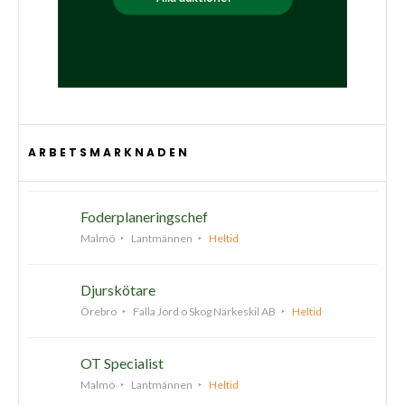
ARBETSMARKNADEN
Foderplaneringschef
Malmö
Lantmännen
Heltid
Djurskötare
Örebro
Falla Jord o Skog Närkeskil AB
Heltid
OT Specialist
Malmö
Lantmännen
Heltid