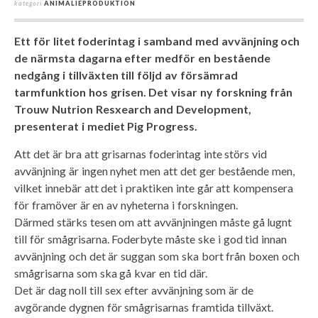
kategori
ANIMALIEPRODUKTION
Ett för litet foderintag i samband med avvänjning och
de närmsta dagarna efter medför en bestående
nedgång i tillväxten till följd av försämrad
tarmfunktion hos grisen. Det visar ny forskning från
Trouw Nutrion Resxearch and Development,
presenterat i mediet Pig Progress.
Att det är bra att grisarnas foderintag inte störs vid
avvänjning är ingen nyhet men att det ger bestående men,
vilket innebär att det i praktiken inte går att kompensera
för framöver är en av nyheterna i forskningen.
Därmed stärks tesen om att avvänjningen måste gå lugnt
till för smågrisarna. Foderbyte måste ske i god tid innan
avvänjning och det är suggan som ska bort från boxen och
smågrisarna som ska gå kvar en tid där.
Det är dag noll till sex efter avvänjning som är de
avgörande dygnen för smågrisarnas framtida tillväxt.