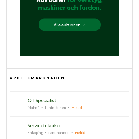
ARBETSMARKNADEN
OT Specialist
Malmö
Lantmännen
Heltid
Servicetekniker
Enköping
Lantmännen
Heltid