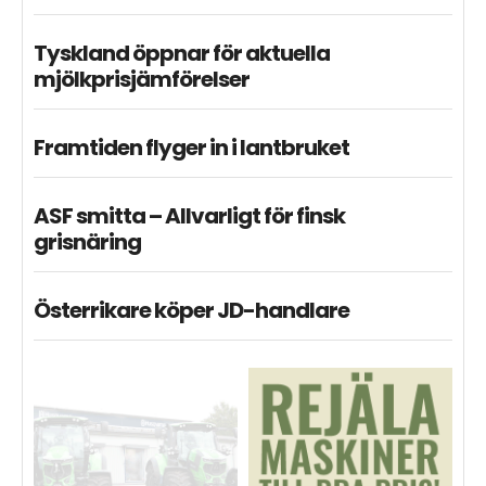
Tyskland öppnar för aktuella
mjölkprisjämförelser
Framtiden flyger in i lantbruket
ASF smitta – Allvarligt för finsk
grisnäring
Österrikare köper JD-handlare