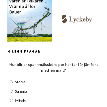
NILÉHN FRÅGAR
Hur blir er spannmålsskörd per hektar i år jämfört
med normalt?
Större
Samma
Mindre