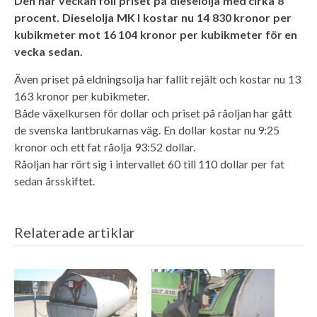
Den här veckan föll priset på dieselolja med cirka 8
procent. Dieselolja MK I kostar nu 14 830 kronor per
kubikmeter mot 16 104 kronor per kubikmeter för en
vecka sedan.
Även priset på eldningsolja har fallit rejält och kostar nu 13
163 kronor per kubikmeter.
Både växelkursen för dollar och priset på råoljan har gått
de svenska lantbrukarnas väg. En dollar kostar nu 9:25
kronor och ett fat råolja 93:52 dollar.
Råoljan har rört sig i intervallet 60 till 110 dollar per fat
sedan årsskiftet.
Relaterade artiklar