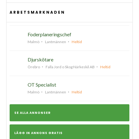
ARBETSMARKNADEN
Foderplaneringschef
Malmö
Lantmännen
Heltid
Djurskötare
Örebro
Falla Jord o Skog Närkeskil AB
Heltid
OT Specialist
Malmö
Lantmännen
Heltid
SE ALLA ANNONSER
LÄGG IN ANNONS GRATIS