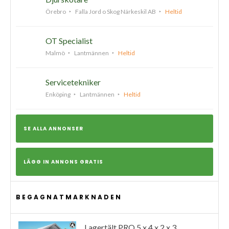
Örebro
Falla Jord o Skog Närkeskil AB
Heltid
OT Specialist
Malmö
Lantmännen
Heltid
Servicetekniker
Enköping
Lantmännen
Heltid
SE ALLA ANNONSER
LÄGG IN ANNONS GRATIS
BEGAGNATMARKNADEN
Lagertält PRO 5 x 4 x 2 x 3