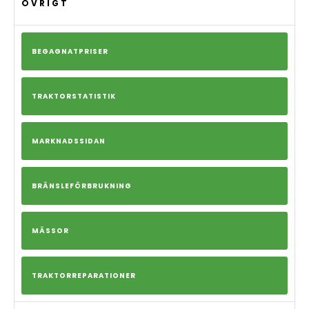
ÖVRIGT
BEGAGNATPRISER
TRAKTORSTATISTIK
MARKNADSSIDAN
BRÄNSLEFÖRBRUKNING
MÄSSOR
TRAKTORREPARATIONER