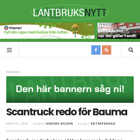
ANNONS
Scantruck redo för Bauma
MAR 31, 2019
skribent
ANDERS NILÉHN
kategori
ENTREPRENAD