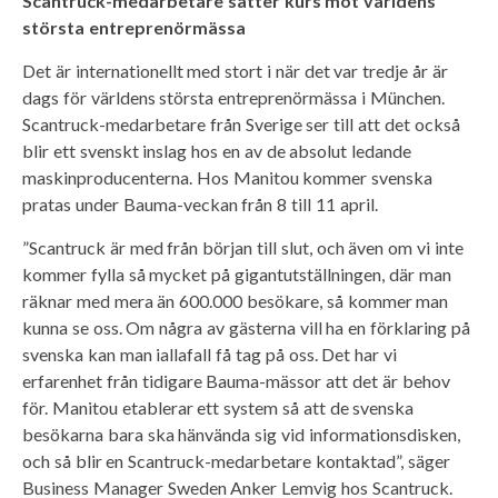
Scantruck-medarbetare sätter kurs mot världens
största entreprenörmässa
Det är internationellt med stort i när det var tredje år är
dags för världens största entreprenörmässa i München.
Scantruck-medarbetare från Sverige ser till att det också
blir ett svenskt inslag hos en av de absolut ledande
maskinproducenterna. Hos Manitou kommer svenska
pratas under Bauma-veckan från 8 till 11 april.
”Scantruck är med från början till slut, och även om vi inte
kommer fylla så mycket på gigantutställningen, där man
räknar med mera än 600.000 besökare, så kommer man
kunna se oss. Om några av gästerna vill ha en förklaring på
svenska kan man iallafall få tag på oss. Det har vi
erfarenhet från tidigare Bauma-mässor att det är behov
för. Manitou etablerar ett system så att de svenska
besökarna bara ska hänvända sig vid informationsdisken,
och så blir en Scantruck-medarbetare kontaktad”, säger
Business Manager Sweden Anker Lemvig hos Scantruck.