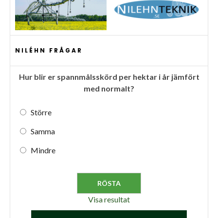
NILÉHN FRÅGAR
Hur blir er spannmålsskörd per hektar i år jämfört
med normalt?
Större
Samma
Mindre
Visa resultat