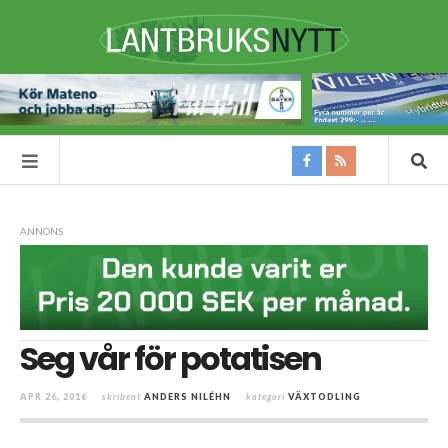
ANNONS
Seg vår för potatisen
APR 26, 2016
skribent
ANDERS NILÉHN
kategori
VÄXTODLING