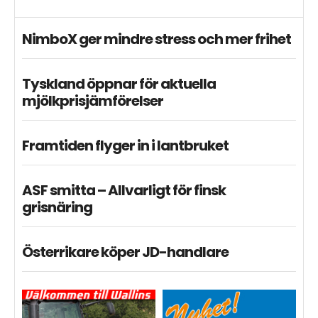
NimboX ger mindre stress och mer frihet
Tyskland öppnar för aktuella
mjölkprisjämförelser
Framtiden flyger in i lantbruket
ASF smitta – Allvarligt för finsk
grisnäring
Österrikare köper JD-handlare