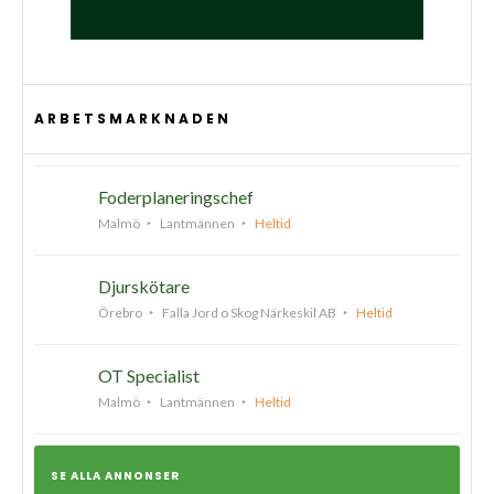
ARBETSMARKNADEN
Foderplaneringschef
Malmö
Lantmännen
Heltid
Djurskötare
Örebro
Falla Jord o Skog Närkeskil AB
Heltid
OT Specialist
Malmö
Lantmännen
Heltid
SE ALLA ANNONSER