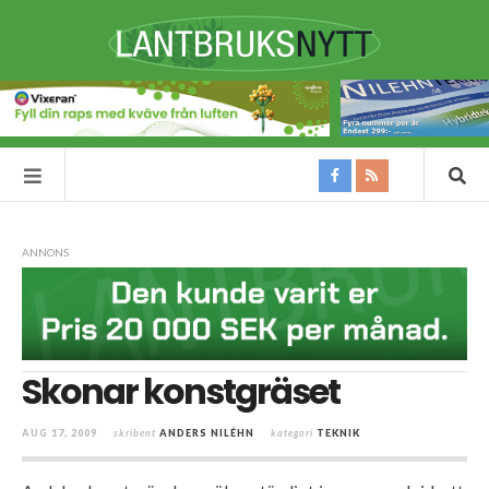
ANNONS
Skonar konstgräset
AUG 17, 2009
skribent
ANDERS NILÉHN
kategori
TEKNIK