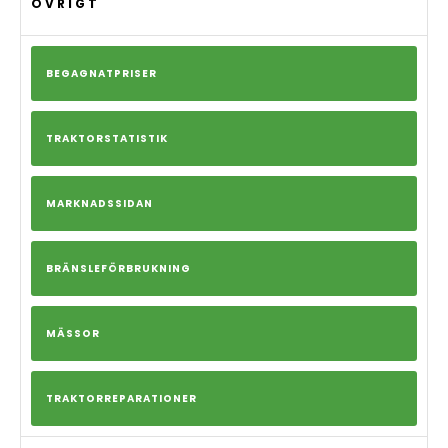
ÖVRIGT
BEGAGNATPRISER
TRAKTORSTATISTIK
MARKNADSSIDAN
BRÄNSLEFÖRBRUKNING
MÄSSOR
TRAKTORREPARATIONER