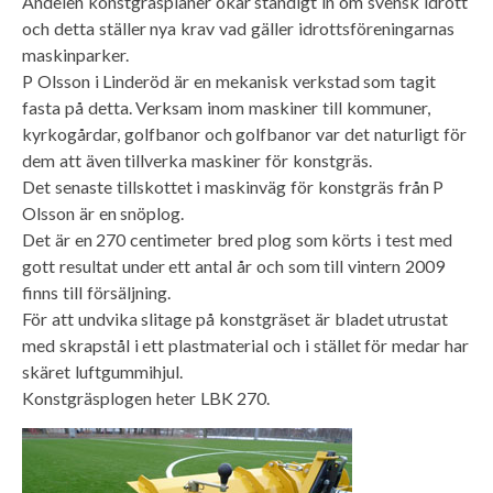
Andelen konstgräsplaner ökar ständigt in om svensk idrott
och detta ställer nya krav vad gäller idrottsföreningarnas
maskinparker.
P Olsson i Linderöd är en mekanisk verkstad som tagit
fasta på detta. Verksam inom maskiner till kommuner,
kyrkogårdar, golfbanor och golfbanor var det naturligt för
dem att även tillverka maskiner för konstgräs.
Det senaste tillskottet i maskinväg för konstgräs från P
Olsson är en snöplog.
Det är en 270 centimeter bred plog som körts i test med
gott resultat under ett antal år och som till vintern 2009
finns till försäljning.
För att undvika slitage på konstgräset är bladet utrustat
med skrapstål i ett plastmaterial och i stället för medar har
skäret luftgummihjul.
Konstgräsplogen heter LBK 270.