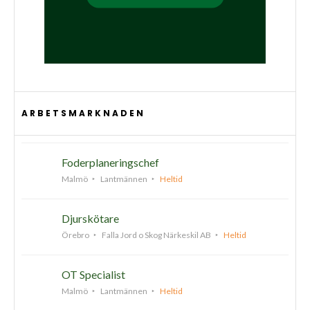
ARBETSMARKNADEN
Foderplaneringschef
Malmö
Lantmännen
Heltid
Djurskötare
Örebro
Falla Jord o Skog Närkeskil AB
Heltid
OT Specialist
Malmö
Lantmännen
Heltid