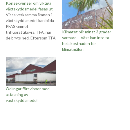
Konsekvenser om viktiga
växtskyddsmedel fasas ut
Vissa verksamma ämnen i
växtskyddsmedel kan bilda
PFAS-ämnet
Klimatet blir minst 3 grader
trifluorättiksyra, TFA, när
varmare – Väst kan inte ta
de bryts ned. Eftersom TFA
hela kostnaden för
på sikt kan påverka
klimatmålen
grundvattnet beslutade
Kemikalieinspektionen
hösten år 2025 att skärpa
prövningen av denna grupp
av växtskyddsmedel. I en ny
analys belyser
Växtskyddsrådet
Odlingar försvinner med
konsekvenserna för
utfasning av
svenskt jordbruk och
växtskyddsmedel
trädgårdsodling om viktiga
växtskyddsmedel skulle…