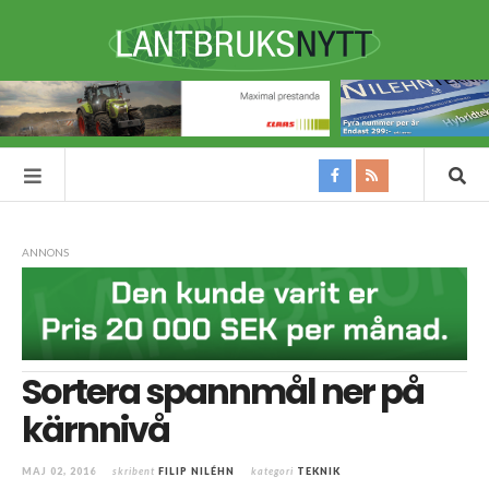
ANNONS
Sortera spannmål ner på
kärnnivå
MAJ 02, 2016
skribent
FILIP NILÉHN
kategori
TEKNIK