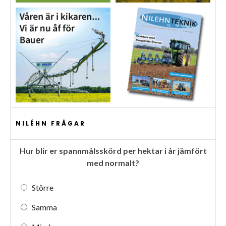
NILÉHN FRÅGAR
Hur blir er spannmålsskörd per hektar i år jämfört
med normalt?
Större
Samma