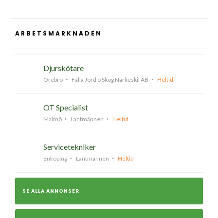
ARBETSMARKNADEN
Djurskötare
Örebro
Falla Jord o Skog Närkeskil AB
Heltid
OT Specialist
Malmö
Lantmännen
Heltid
Servicetekniker
Enköping
Lantmännen
Heltid
SE ALLA ANNONSER