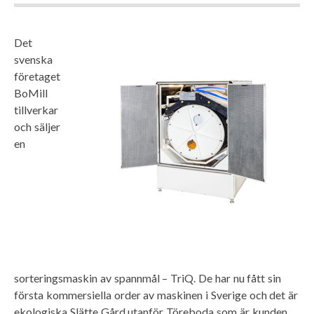
Det
svenska
företaget
BoMill
tillverkar
och säljer
en
sorteringsmaskin av spannmål – TriQ. De har nu fått sin
första kommersiella order av maskinen i Sverige och det är
ekologiska Slätte Gård utanför Töreboda som är kunden.