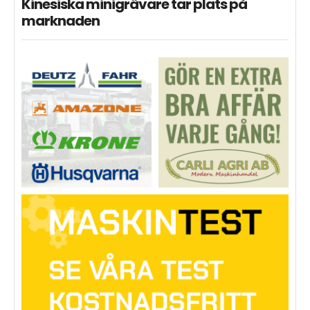
Kinesiska minigrävare tar plats på
marknaden