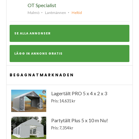
OT Specialist
Malmö
Lantmännen
Heltid
SE ALLA ANNONSER
LÄGG IN ANNONS GRATIS
BEGAGNATMARKNADEN
Lagertält PRO 5 x 4 x 2 x 3
Pris: 14,631 kr
Partytält Plus 5 x 10 m Nu!
Pris: 7,354 kr