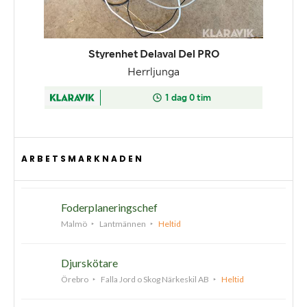
ARBETSMARKNADEN
Foderplaneringschef
Malmö
Lantmännen
Heltid
Djurskötare
Örebro
Falla Jord o Skog Närkeskil AB
Heltid