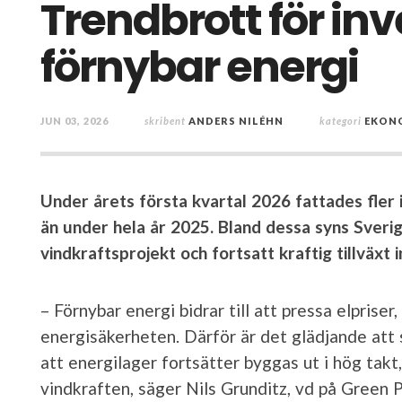
Trendbrott för inv
förnybar energi
JUN 03, 2026
skribent
ANDERS NILÉHN
kategori
EKON
Under årets första kvartal 2026 fattades fler 
än under hela år 2025. Bland dessa syns Sverige
vindkraftsprojekt och fortsatt kraftig tillväxt 
– Förnybar energi bidrar till att pressa elprise
energisäkerheten. Därför är det glädjande att s
att energilager fortsätter byggas ut i hög takt
vindkraften, säger Nils Grunditz, vd på Green