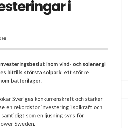
esteringar i
OMI
investeringsbeslut inom vind- och solenergi
s hittills största solpark, ett större
inom batterilager.
r, ökar Sveriges konkurrenskraft och stärker
e en rekordstor investering i solkraft och
, samtidigt som en ljusning syns för
 Power Sweden.