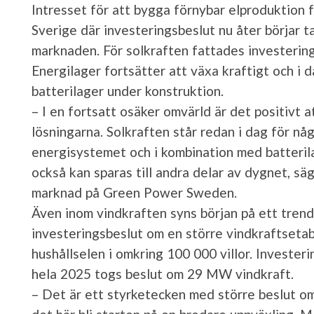
Intresset för att bygga förnybar elproduktion f
Sverige där investeringsbeslut nu åter börjar t
marknaden. För solkraften fattades investerings
Energilager fortsätter att växa kraftigt och 
batterilager under konstruktion.
– I en fortsatt osäker omvärld är det positivt 
lösningarna. Solkraften står redan i dag för nå
energisystemet och i kombination med batterila
också kan sparas till andra delar av dygnet, sä
marknad på Green Power Sweden.
Även inom vindkraften syns början på ett trend
investeringsbeslut om en större vindkraftseta
hushållselen i omkring 100 000 villor. Investe
hela 2025 togs beslut om 29 MW vindkraft.
– Det är ett styrketecken med större beslut om