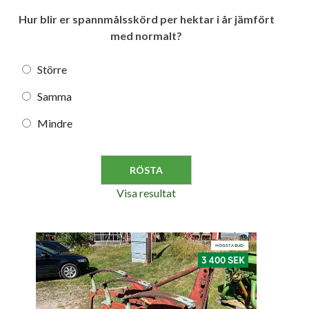
Hur blir er spannmålsskörd per hektar i år jämfört
med normalt?
Större
Samma
Mindre
Visa resultat