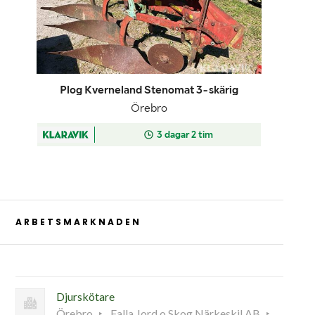
ARBETSMARKNADEN
Djurskötare
Örebro
Falla Jord o Skog Närkeskil AB