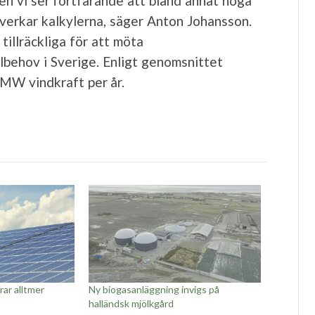
en vi ser fortfarande att bland annat höga
åverkar kalkylerna, säger Anton Johansson.
tillräckliga för att möta
behov i Sverige. Enligt genomsnittet
 MW vindkraft per år.
ar alltmer
Ny biogasanläggning invigs på
halländsk mjölkgård