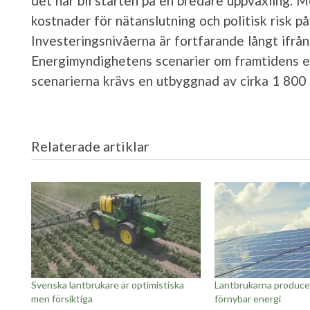
det här bli starten på en bredare uppväxling. M
kostnader för nätanslutning och politisk risk p
Investeringsnivåerna är fortfarande långt ifrån 
Energimyndighetens scenarier om framtidens el
scenarierna krävs en utbyggnad av cirka 1 800
Relaterade artiklar
Svenska lantbrukare är optimistiska
Lantbrukarna producer
men försiktiga
förnybar energi