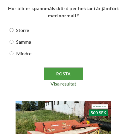
Hur blir er spannmålsskörd per hektar i år jämfört
med normalt?
Större
Samma
Mindre
Visa resultat