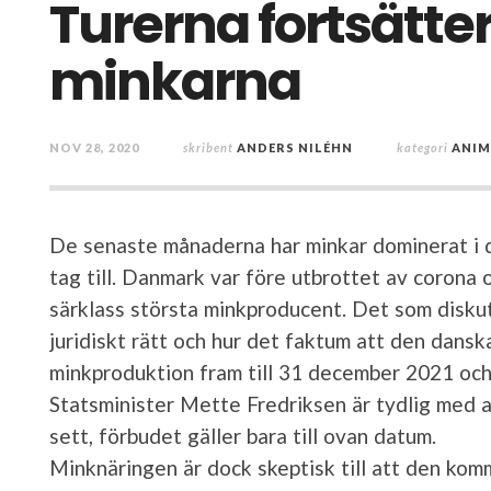
Turerna fortsätte
minkarna
NOV 28, 2020
skribent
ANDERS NILÉHN
kategori
ANIM
De senaste månaderna har minkar dominerat i d
tag till. Danmark var före utbrottet av corona o
särklass största minkproducent. Det som diskut
juridiskt rätt och hur det faktum att den dansk
minkproduktion fram till 31 december 2021 och 
Statsminister Mette Fredriksen är tydlig med a
sett, förbudet gäller bara till ovan datum.
Minknäringen är dock skeptisk till att den komm