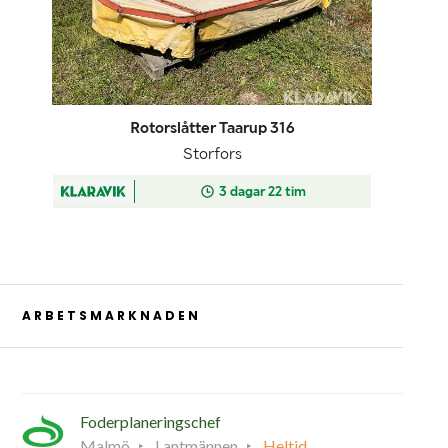
ARBETSMARKNADEN
Foderplaneringschef
Malmö
Lantmännen
Heltid