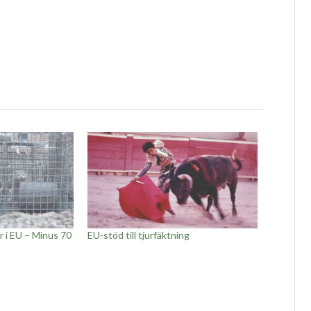
r i EU – Minus 70
EU-stöd till tjurfäktning