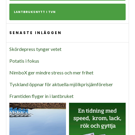
LANTBRUKSNYTT I TVN
SENASTE INLÄGGEN
Skördepress tynger vetet
Potatis i fokus
NimboX ger mindre stress och mer frihet
Tyskland öppnar för aktuella mjölkprisjämförelser
Framtiden flyger in i lantbruket