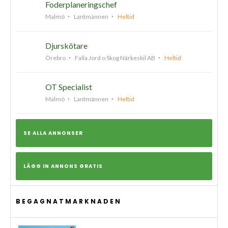
Foderplaneringschef
Malmö
Lantmännen
Heltid
Djurskötare
Örebro
Falla Jord o Skog Närkeskil AB
Heltid
OT Specialist
Malmö
Lantmännen
Heltid
SE ALLA ANNONSER
LÄGG IN ANNONS GRATIS
BEGAGNATMARKNADEN