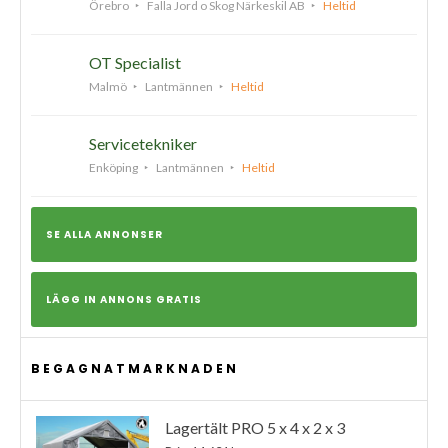
Örebro
Falla Jord o Skog Närkeskil AB
Heltid
OT Specialist
Malmö
Lantmännen
Heltid
Servicetekniker
Enköping
Lantmännen
Heltid
SE ALLA ANNONSER
LÄGG IN ANNONS GRATIS
BEGAGNATMARKNADEN
Lagertält PRO 5 x 4 x 2 x 3