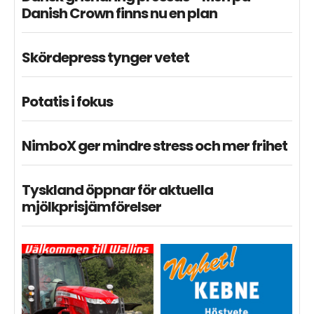
Danish Crown finns nu en plan
Skördepress tynger vetet
Potatis i fokus
NimboX ger mindre stress och mer frihet
Tyskland öppnar för aktuella
mjölkprisjämförelser