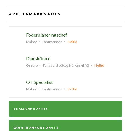
ARBETSMARKNADEN
Foderplaneringschef
Malmö
Lantmännen
Heltid
Djurskötare
Örebro
Falla Jord o Skog Närkeskil AB
Heltid
OT Specialist
Malmö
Lantmännen
Heltid
SE ALLA ANNONSER
LÄGG IN ANNONS GRATIS