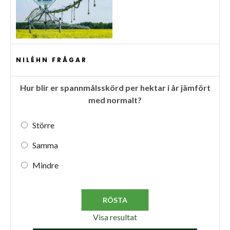
NILÉHN FRÅGAR
Hur blir er spannmålsskörd per hektar i år jämfört
med normalt?
Större
Samma
Mindre
Visa resultat