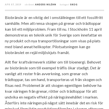
APR 07, 2019
skribent
ANDERS NILÉHN
kategori
SKOG
Biobränsle är en viktig del i omställningen till ett fossilfritt
samhälle. Men att rensa skogen på grenar och trädtoppar
kan bli ett miljöproblem. Fram till nu. I Stockholm 11 april
demonstreras en teknik unik för Sverige som innefattar en
ny produkt och nya transportlösningar som visas på plats
med bland annat helikopter. Pilotsatsningen kan ge
biobränslet en rejäl miljöskjuts framåt.
Allt fler kraftvärmeverk ställer om till bioenergi. Behovet
av biobränsle som till exempel träflis ökar stadigt. Det är
vanligt att rester från avverkning, som grenar och
trädtoppar, tas om hand, transporteras ut från skogen och
flisas ned. Problemet är att skogen egentligen behöver ha
kvar näringen från grenar, rötter och trädtoppar för att
undvika en negativ effekt på näringsinnehållet i marken.
Återförs inte näringen på något sätt innebär det en risk för
minskad långsiktig produktionsförmåga i skogen eftersom