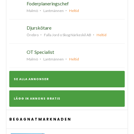
Foderplaneringschef
Malmö
Lantmännen
Heltid
Djurskötare
Örebro
Falla Jord o Skog Närkeskil AB
Heltid
OT Specialist
Malmö
Lantmännen
Heltid
SE ALLA ANNONSER
LÄGG IN ANNONS GRATIS
BEGAGNATMARKNADEN