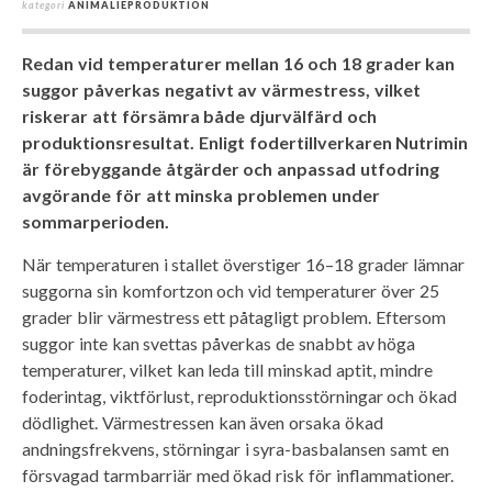
kategori
ANIMALIEPRODUKTION
Redan vid temperaturer mellan 16 och 18 grader kan
suggor påverkas negativt av värmestress, vilket
riskerar att försämra både djurvälfärd och
produktionsresultat. Enligt fodertillverkaren Nutrimin
är förebyggande åtgärder och anpassad utfodring
avgörande för att minska problemen under
sommarperioden.
När temperaturen i stallet överstiger 16–18 grader lämnar
suggorna sin komfortzon och vid temperaturer över 25
grader blir värmestress ett påtagligt problem. Eftersom
suggor inte kan svettas påverkas de snabbt av höga
temperaturer, vilket kan leda till minskad aptit, mindre
foderintag, viktförlust, reproduktionsstörningar och ökad
dödlighet. Värmestressen kan även orsaka ökad
andningsfrekvens, störningar i syra-basbalansen samt en
försvagad tarmbarriär med ökad risk för inflammationer.