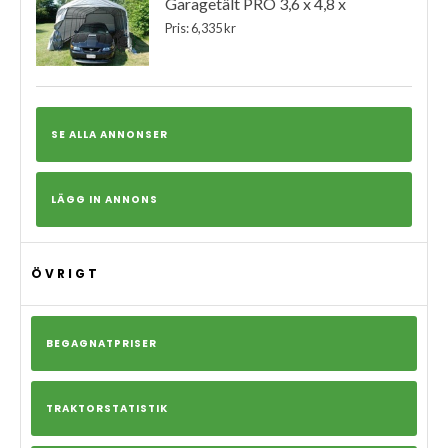
Garagetält PRO 3,6 x 4,8 x
Pris: 6,335 kr
SE ALLA ANNONSER
LÄGG IN ANNONS
ÖVRIGT
BEGAGNATPRISER
TRAKTORSTATISTIK