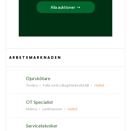
ARBETSMARKNADEN
Djurskötare
Örebro
Falla Jord o Skog Närkeskil AB
Heltid
OT Specialist
Malmö
Lantmännen
Heltid
Servicetekniker