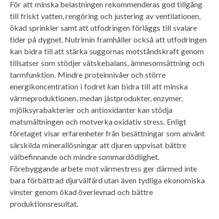
För att minska belastningen rekommenderas god tillgång
till friskt vatten, rengöring och justering av ventilationen,
ökad sprinkler samt att utfodringen förläggs till svalare
tider på dygnet. Nutrimin framhåller också att utfodringen
kan bidra till att stärka suggornas motståndskraft genom
tillsatser som stödjer vätskebalans, ämnesomsättning och
tarmfunktion. Mindre proteinnivåer och större
energikoncentration i fodret kan bidra till att minska
värmeproduktionen, medan jästprodukter, enzymer,
mjölksyrabakterier och antioxidanter kan stödja
matsmältningen och motverka oxidativ stress. Enligt
företaget visar erfarenheter från besättningar som använt
särskilda minerallösningar att djuren uppvisat bättre
välbefinnande och mindre sommardödlighet.
Förebyggande arbete mot värmestress ger därmed inte
bara förbättrad djurvälfärd utan även tydliga ekonomiska
vinster genom ökad överlevnad och bättre
produktionsresultat.