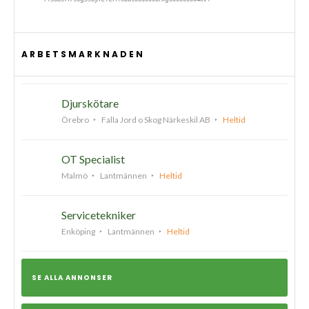
ARBETSMARKNADEN
Djurskötare
Örebro
Falla Jord o Skog Närkeskil AB
Heltid
OT Specialist
Malmö
Lantmännen
Heltid
Servicetekniker
Enköping
Lantmännen
Heltid
SE ALLA ANNONSER