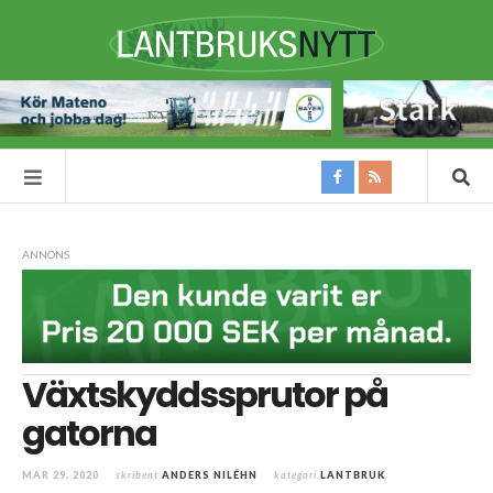
ANNONS
Växtskyddssprutor på
gatorna
MAR 29, 2020
skribent
ANDERS NILÉHN
kategori
LANTBRUK