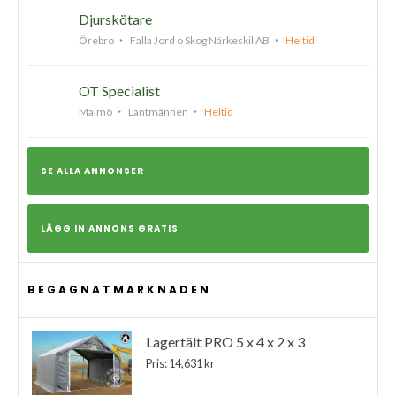
Djurskötare
Örebro
Falla Jord o Skog Närkeskil AB
Heltid
OT Specialist
Malmö
Lantmännen
Heltid
SE ALLA ANNONSER
LÄGG IN ANNONS GRATIS
BEGAGNATMARKNADEN
Lagertält PRO 5 x 4 x 2 x 3
Pris: 14,631 kr