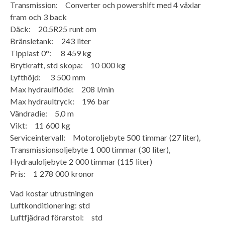
Transmission: Converter och powershift med 4 växlar
fram och 3 back
Däck: 20.5R25 runt om
Bränsletank: 243 liter
Tipplast 0°: 8 459 kg
Brytkraft, std skopa: 10 000 kg
Lyfthöjd: 3 500 mm
Max hydraulflöde: 208 l/min
Max hydraultryck: 196 bar
Vändradie: 5,0 m
Vikt: 11 600 kg
Serviceintervall: Motoroljebyte 500 timmar (27 liter),
Transmissionsoljebyte 1 000 timmar (30 liter),
Hydrauloljebyte 2 000 timmar (115 liter)
Pris: 1 278 000 kronor
Vad kostar utrustningen
Luftkonditionering: std
Luftfjädrad förarstol: std