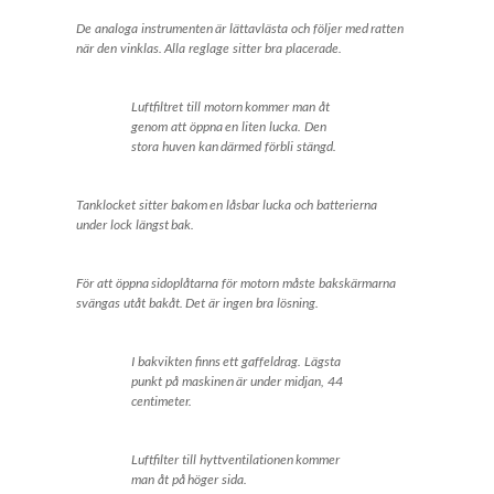
De analoga instrumenten är lättavlästa och följer med ratten
när den vinklas. Alla reglage sitter bra placerade.
Luftfiltret till motorn kommer man åt
genom att öppna en liten lucka. Den
stora huven kan därmed förbli stängd.
Tanklocket sitter bakom en låsbar lucka och batterierna
under lock längst bak.
För att öppna sidoplåtarna för motorn måste bakskärmarna
svängas utåt bakåt. Det är ingen bra lösning.
I bakvikten finns ett gaffeldrag. Lägsta
punkt på maskinen är under midjan, 44
centimeter.
Luftfilter till hyttventilationen kommer
man åt på höger sida.