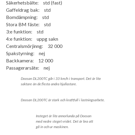
Säkerhetsbälte: std (fast)
Gaffeldrag bak: std
Bomdämpning: std
Stora BM fäste: std
3:e funktion: std
4:e funktion: uppg sakn
Centralsmörjinng: 32 000
Spakstyrning: nej
Backkamera: 12 000
Passagerarsäte: nej
Doosan DL200TC går i 33 km/h i transport. Det är lite
saktare än de flesta andra hjullastare.
Doosan DL200TC är stark och kraftfull i lastningsarbete.
Insteget är lite annorlunda på Doosan
med nedre steget vridet. Det är bra att
gå in och ur maskinen.