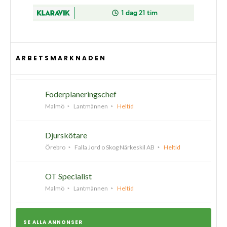
ARBETSMARKNADEN
Foderplaneringschef
Malmö
Lantmännen
Heltid
Djurskötare
Örebro
Falla Jord o Skog Närkeskil AB
Heltid
OT Specialist
Malmö
Lantmännen
Heltid
SE ALLA ANNONSER