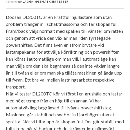
kategori
ANLÄGGNINGSMASKINSTESTER
Doosan DL200TC är en kraftfull hjullastare som utan
problem tränger in i schaktmassorna och får skopan full.
Fram/back väljs normalt med spaken till vänster om ratten
och genom att vrida den växlar man i den fyrstegade
powershiften. Det finns även en strömbrytare vid
lastarspakarna för att välja körriktning och powershiften
kan köras i automatläge om man vill. I automatläge kan
man välja om den ska begränsas så den inte växlar längre
än till tvåan eller om man ska tillåta maskinen gå ända upp
till fyran. Ett bra val mellan lastningsarbete respektive
transport.
När vi testar DL200TC kör vi först i en grushåla och lastar
med högt tempo från en hög till en annan. Vi har
automatväxling begränsad till tvåans powershiftsteg.
Maskinen går stabilt och snabbt in i jordhögen utan att
sprätta. När vi tiltar upp är skopan full. Det går stabilt med
full skopa när vi backar och det kränger inte nämnvärt