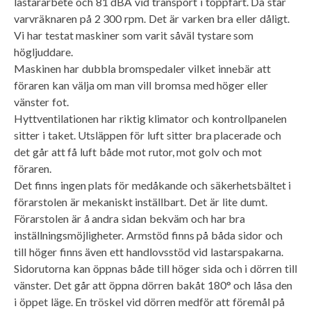
lastararbete och 81 dBA vid transport i toppfart. Då står
varvräknaren på 2 300 rpm. Det är varken bra eller dåligt.
Vi har testat maskiner som varit såväl tystare som
högljuddare.
Maskinen har dubbla bromspedaler vilket innebär att
föraren kan välja om man vill bromsa med höger eller
vänster fot.
Hyttventilationen har riktig klimator och kontrollpanelen
sitter i taket. Utsläppen för luft sitter bra placerade och
det går att få luft både mot rutor, mot golv och mot
föraren.
Det finns ingen plats för medåkande och säkerhetsbältet i
förarstolen är mekaniskt inställbart. Det är lite dumt.
Förarstolen är å andra sidan bekväm och har bra
inställningsmöjligheter. Armstöd finns på båda sidor och
till höger finns även ett handlovsstöd vid lastarspakarna.
Sidorutorna kan öppnas både till höger sida och i dörren till
vänster. Det går att öppna dörren bakåt 180° och låsa den
i öppet läge. En tröskel vid dörren medför att föremål på