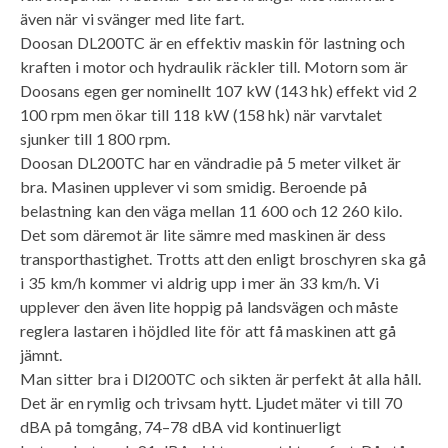
även när vi svänger med lite fart.
Doosan DL200TC är en effektiv maskin för lastning och
kraften i motor och hydraulik räckler till. Motorn som är
Doosans egen ger nominellt 107 kW (143 hk) effekt vid 2
100 rpm men ökar till 118 kW (158 hk) när varvtalet
sjunker till 1 800 rpm.
Doosan DL200TC har en vändradie på 5 meter vilket är
bra. Masinen upplever vi som smidig. Beroende på
belastning kan den väga mellan 11 600 och 12 260 kilo.
Det som däremot är lite sämre med maskinen är dess
transporthastighet. Trotts att den enligt broschyren ska gå
i 35 km/h kommer vi aldrig upp i mer än 33 km/h. Vi
upplever den även lite hoppig på landsvägen och måste
reglera lastaren i höjdled lite för att få maskinen att gå
jämnt.
Man sitter bra i Dl200TC och sikten är perfekt åt alla håll.
Det är en rymlig och trivsam hytt. Ljudet mäter vi till 70
dBA på tomgång, 74–78 dBA vid kontinuerligt