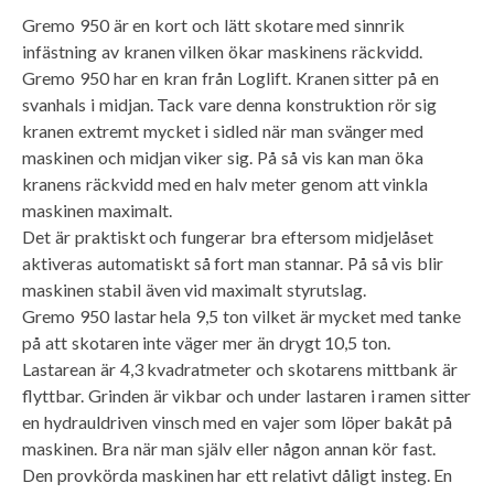
Gremo 950 är en kort och lätt skotare med sinnrik
infästning av kranen vilken ökar maskinens räckvidd.
Gremo 950 har en kran från Loglift. Kranen sitter på en
svanhals i midjan. Tack vare denna konstruktion rör sig
kranen extremt mycket i sidled när man svänger med
maskinen och midjan viker sig. På så vis kan man öka
kranens räckvidd med en halv meter genom att vinkla
maskinen maximalt.
Det är praktiskt och fungerar bra eftersom midjelåset
aktiveras automatiskt så fort man stannar. På så vis blir
maskinen stabil även vid maximalt styrutslag.
Gremo 950 lastar hela 9,5 ton vilket är mycket med tanke
på att skotaren inte väger mer än drygt 10,5 ton.
Lastarean är 4,3 kvadratmeter och skotarens mittbank är
flyttbar. Grinden är vikbar och under lastaren i ramen sitter
en hydrauldriven vinsch med en vajer som löper bakåt på
maskinen. Bra när man själv eller någon annan kör fast.
Den provkörda maskinen har ett relativt dåligt insteg. En