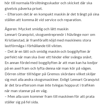
hör till normala förslitningsskador och skicket där ska
givetvis påverka priset.
– Eftersom det är en kompakt maskin är det trångt på sina
ställen att komma åt vid service och reparation.
Ägeren: Mycket smidig och lätt maskin
Lennart Granqvist, skogsentreprenör i Nävlinge norr om
Kristianstad, är framförallt nöjd med maskinens stora
lastförmåga i förhållande till vikten.
– Det är en lätt och smidig maskin och boggilyften är
perfekt när man ska över ett hinder eller svänga snävt.
En annan fördel med boggilyften är att man kan ha kedjor
på en axel fram och lyfta denna när man kör på vägen.
Dörren sitter till höger på Gremos skördare vilket skiljer
sig mot alla andra skogsmaskiner. Enligt Lennart Granqvist
är det bra eftersom man inte tvingas hoppa ut i trafiken
när man stannar på en väg.
– Men alla som kommer fram till maskinen för att prata
ställer sig på fel sida.