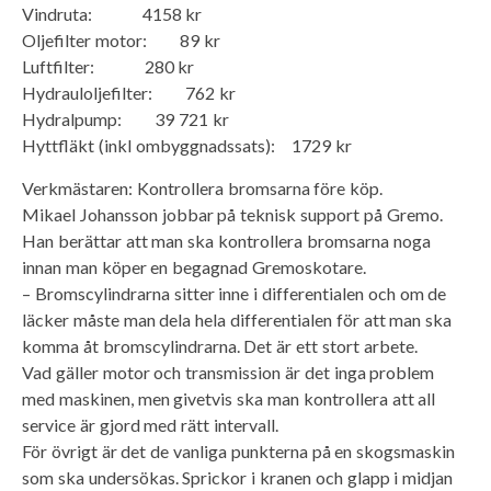
Vindruta: 4158 kr
Oljefilter motor: 89 kr
Luftfilter: 280 kr
Hydrauloljefilter: 762 kr
Hydralpump: 39 721 kr
Hyttfläkt (inkl ombyggnadssats): 1729 kr
Verkmästaren: Kontrollera bromsarna före köp.
Mikael Johansson jobbar på teknisk support på Gremo.
Han berättar att man ska kontrollera bromsarna noga
innan man köper en begagnad Gremoskotare.
– Bromscylindrarna sitter inne i differentialen och om de
läcker måste man dela hela differentialen för att man ska
komma åt bromscylindrarna. Det är ett stort arbete.
Vad gäller motor och transmission är det inga problem
med maskinen, men givetvis ska man kontrollera att all
service är gjord med rätt intervall.
För övrigt är det de vanliga punkterna på en skogsmaskin
som ska undersökas. Sprickor i kranen och glapp i midjan