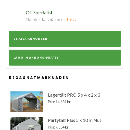
OT Specialist
Malmö
Lantmännen
Heltid
SE ALLA ANNONSER
LÄGG IN ANNONS GRATIS
BEGAGNATMARKNADEN
Lagertält PRO 5 x 4 x 2 x 3
Pris: 14,631 kr
Partytält Plus 5 x 10 m Nu!
Pris: 7,354 kr