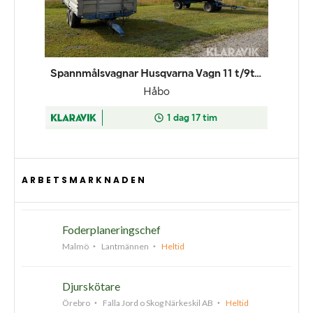
ARBETSMARKNADEN
Foderplaneringschef
Malmö
Lantmännen
Heltid
Djurskötare
Örebro
Falla Jord o Skog Närkeskil AB
Heltid