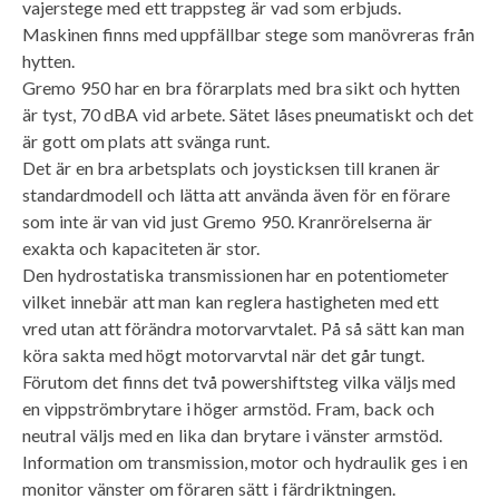
vajerstege med ett trappsteg är vad som erbjuds.
Maskinen finns med uppfällbar stege som manövreras från
hytten.
Gremo 950 har en bra förarplats med bra sikt och hytten
är tyst, 70 dBA vid arbete. Sätet låses pneumatiskt och det
är gott om plats att svänga runt.
Det är en bra arbetsplats och joysticksen till kranen är
standardmodell och lätta att använda även för en förare
som inte är van vid just Gremo 950. Kranrörelserna är
exakta och kapaciteten är stor.
Den hydrostatiska transmissionen har en potentiometer
vilket innebär att man kan reglera hastigheten med ett
vred utan att förändra motorvarvtalet. På så sätt kan man
köra sakta med högt motorvarvtal när det går tungt.
Förutom det finns det två powershiftsteg vilka väljs med
en vippströmbrytare i höger armstöd. Fram, back och
neutral väljs med en lika dan brytare i vänster armstöd.
Information om transmission, motor och hydraulik ges i en
monitor vänster om föraren sätt i färdriktningen.