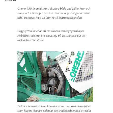
Gremo 950 är en lättkörd skotare både vad gäller kran och
transport. I lastläge styr man med en vippa i höger armstöd
och i transport med en liten ratt i instrumentpanelen.
Boggilyften innebär att maskinens terrängegenskaper
förbättras och kranens placering på en svanhals gör att
räckvidden blir större.
Det är inte mycket man kommer åt av motorn då man fäller
fram huven. Å andra sidan är det snabbt och enkelt att fälla