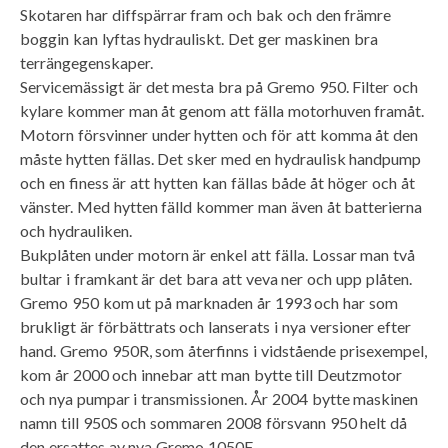
Skotaren har diffspärrar fram och bak och den främre
boggin kan lyftas hydrauliskt. Det ger maskinen bra
terrängegenskaper.
Servicemässigt är det mesta bra på Gremo 950. Filter och
kylare kommer man åt genom att fälla motorhuven framåt.
Motorn försvinner under hytten och för att komma åt den
måste hytten fällas. Det sker med en hydraulisk handpump
och en finess är att hytten kan fällas både åt höger och åt
vänster. Med hytten fälld kommer man även åt batterierna
och hydrauliken.
Bukplåten under motorn är enkel att fälla. Lossar man två
bultar i framkant är det bara att veva ner och upp plåten.
Gremo 950 kom ut på marknaden år 1993 och har som
brukligt är förbättrats och lanserats i nya versioner efter
hand. Gremo 950R, som återfinns i vidstående prisexempel,
kom år 2000 och innebar att man bytte till Deutzmotor
och nya pumpar i transmissionen. År 2004 bytte maskinen
namn till 950S och sommaren 2008 försvann 950 helt då
den ersattes av nya Gremo 1050F.