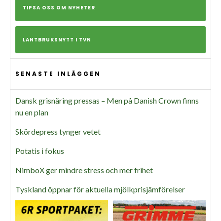
TIPSA OSS OM NYHETER
LANTBRUKSNYTT I TVN
SENASTE INLÄGGEN
Dansk grisnäring pressas – Men på Danish Crown finns
nu en plan
Skördepress tynger vetet
Potatis i fokus
NimboX ger mindre stress och mer frihet
Tyskland öppnar för aktuella mjölkprisjämförelser