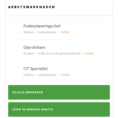
ARBETSMARKNADEN
Foderplaneringschef
Malmö
Lantmännen
Heltid
Djurskötare
Örebro
Falla Jord o Skog Närkeskil AB
Heltid
OT Specialist
Malmö
Lantmännen
Heltid
SE ALLA ANNONSER
LÄGG IN ANNONS GRATIS