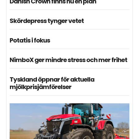
Danish Crown finns nu en plan
Skördepress tynger vetet
Potatis i fokus
NimboX ger mindre stress och mer frihet
Tyskland öppnar för aktuella
mjölkprisjämförelser