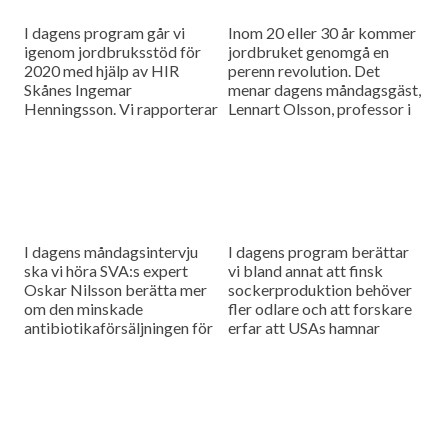
I dagens program går vi
Inom 20 eller 30 år kommer
igenom jordbruksstöd för
jordbruket genomgå en
2020 med hjälp av HIR
perenn revolution. Det
Skånes Ingemar
menar dagens måndagsgäst,
Henningsson. Vi rapporterar
Lennart Olsson, professor i
också från
hållbarhetsvetenskap vid
spannmålsmarknaden.
Lunds universitet.
I dagens måndagsintervju
I dagens program berättar
ska vi höra SVA:s expert
vi bland annat att finsk
Oskar Nilsson berätta mer
sockerproduktion behöver
om den minskade
fler odlare och att forskare
antibiotikaförsäljningen för
erfar att USAs hamnar
djuranvändning i EU.
bombarderas med afrikansk
svinpest.