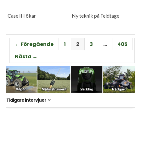
Case IH ökar
Ny teknik på Feldtage
← Föregående
1
2
3
…
405
Nästa →
Tidigare intervjuer