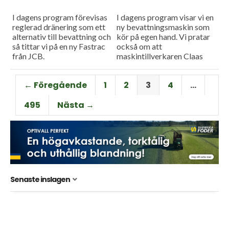
I dagens program förevisas
I dagens program visar vi en
reglerad dränering som ett
ny bevattningsmaskin som
alternativ till bevattning och
kör på egen hand. Vi pratar
så tittar vi på en ny Fastrac
också om att
från JCB.
maskintillverkaren Claas
lanserar nya modeller av sina
fälthackar.
← Föregående
1
2
3
4
…
495
Nästa →
Senaste inslagen