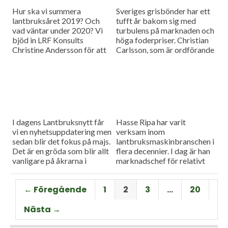
Hur ska vi summera
Sveriges grisbönder har ett
lantbruksåret 2019? Och
tufft år bakom sig med
vad väntar under 2020? Vi
turbulens på marknaden och
bjöd in LRF Konsults
höga foderpriser. Christian
Christine Andersson för att
Carlsson, som är ordförande
reda ut några av
för Skånes och Blekinges
frågetecknen i dagens
grisproducenter, vågar ändå
måndagsintervju
se positivt på det
kommande året. Hör mer i
dagens måndagsintervju.
I dagens Lantbruksnytt får
Hasse Ripa har varit
vi en nyhetsuppdatering men
verksam inom
sedan blir det fokus på majs.
lantbruksmaskinbranschen i
Det är en gröda som blir allt
flera decennier. I dag är han
vanligare på åkrarna i
marknadschef för relativt
framför allt Sydsverige. En
nystartade Swedish Agro
som vet allt om majsens
Machinery med
← Föregående
1
2
3
…
20
fördelar, men också om
huvudagenturen Claas. Hur
majsens utmaningar, är Hans
går det för Swedish Agro
Nästa →
Thorell som började odla
Machinery?
grödan redan på 70-talet.