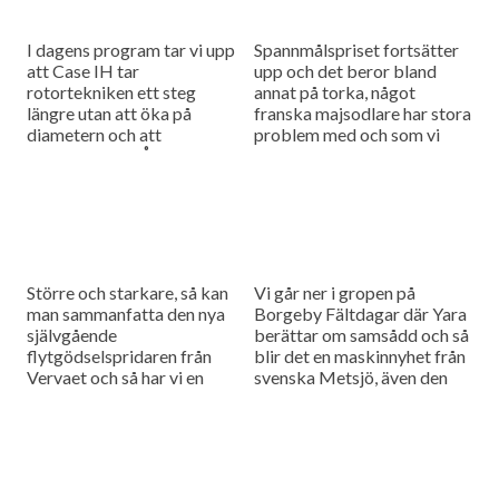
I dagens program tar vi upp
Spannmålspriset fortsätter
att Case IH tar
upp och det beror bland
rotortekniken ett steg
annat på torka, något
längre utan att öka på
franska majsodlare har stora
diametern och att
problem med och som vi
salladsodlaren Åhus Grönt
tittar närmre på i dagens
testar larver som ett
program.
verktyg för...
Större och starkare, så kan
Vi går ner i gropen på
man sammanfatta den nya
Borgeby Fältdagar där Yara
självgående
berättar om samsådd och så
flytgödselspridaren från
blir det en maskinnyhet från
Vervaet och så har vi en
svenska Metsjö, även den
tävling och en
förevisad på Borgeby.
nyhetssammanfattning i
dagens program.