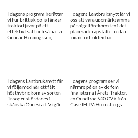
I dagens program berättar
I dagens Lantbruksnytt lär vi
vi hur brittisk polis fångar
oss att vara uppmärksamma
traktortjuvar på ett
på snigelförekomsten i det
effektivt sätt och så har vi
planerade rapsfältet redan
Gunnar Henningsson,
innan förfrukten har
rapsmästare 2016, i studion
skördats. Också träffar vi
och det är Tobias Malmberg
grundaren av det nystartade
som...
Drönarbolaget.
I dagens Lantbruksnytt får
I dagens program ser vi
vi följa med när ett fält
närmre på en av de fem
hösthybridkorn av sorten
finalisterna i Årets Traktor,
Trooper skördades i
en Quadtrac 540 CVX från
skånska Önnestad. Vi gör
Case IH. På Holmsbergs
också ett besök hos
gård har man fördubblat sin
Mårtenssons Maskinstation
grisproduktion...
i Nävlinge där man...