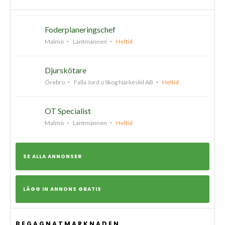
Foderplaneringschef
Malmö
Lantmännen
Heltid
Djurskötare
Örebro
Falla Jord o Skog Närkeskil AB
Heltid
OT Specialist
Malmö
Lantmännen
Heltid
SE ALLA ANNONSER
LÄGG IN ANNONS GRATIS
BEGAGNATMARKNADEN