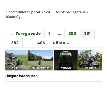
Genmodifierad potatis mot
Besök på vagnfabrik
bladmögel
← Föregående
1
…
390
391
392
…
405
Nästa →
Tidigare intervjuer