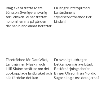
Idag ska vi träffa Mats
En längre intervju med
Jönsson, Sverige-ansvarig
Lantmännens
för Lemken. Vi har träffat
styrelseordförande Per
honom hemma på gården
Lindahl.
där han bland annat berättar
hur det är att kämpa in ett
märke på en marknad som
bitvis kan vara ganska
konservativ.
Företrädare för DataVäxt,
En ovanligt utdragen
Lantmännen Maskin och
betkampanj är avslutad.
HIR Skåne berättar om det
Betförsörjningschefen
uppkopplade lantbruket och
Birger Olsson från Nordic
alla fördelar det kan
Sugar ska ge oss detaljerna i
medföra för ökad kontroll
dagens måndagsintervju.
över såväl maskinerna som
gårdens ekonomi.