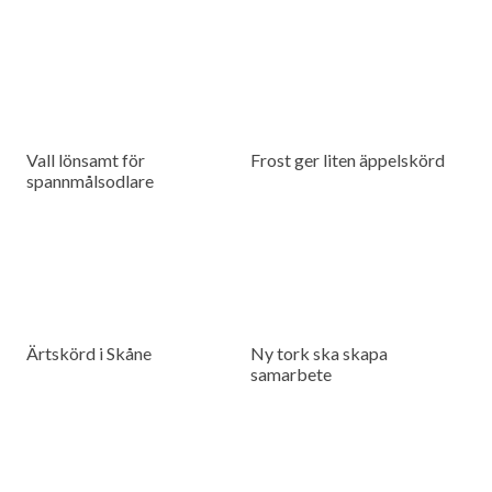
Vall lönsamt för
Frost ger liten äppelskörd
spannmålsodlare
Ärtskörd i Skåne
Ny tork ska skapa
samarbete