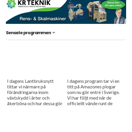
Senaste programmen
I dagens Lantbruksnytt
I dagens program tar vi en
tittar vi närmare på
titt på Amazones plogar
förändringarna inom
som nu gör entré i Sverige.
växtskydd i ärter och
Vi har följt med när de
åkerböna och hur dessa gör
officiellt vände runt de
att mekanisk bekämpning
första svenska tiltorna. Vi...
kan vara ett vettigt
alternativ även för den
konventionella...