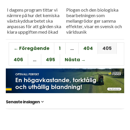
I dagens program tittar vi
Plogen och den biologiska
närmre på hur det kemiska
bearbetningen som
växtskyddsarbetet ska
mellangrödor ger samma
anpassas för att gården ska
effekter, visar en svensk och
klara uppgiften med ökad
världsunik
produktion i kombination
etableringsdemonstration. I
med miljöhänsyn och så
dagens program träffar vi
← Föregående
1
…
404
405
besöker vi...
också Filip Löfquist i Gislöv,
som berättar om
406
…
495
Nästa →
fördelarna...
Senaste inslagen