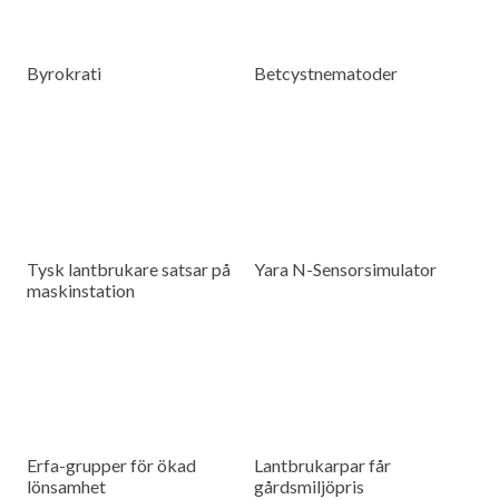
Byrokrati
Betcystnematoder
Tysk lantbrukare satsar på
Yara N-Sensorsimulator
maskinstation
Erfa-grupper för ökad
Lantbrukarpar får
lönsamhet
gårdsmiljöpris