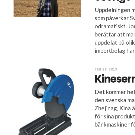
Uppdelningen me
som påverkar Sv
odramatiskt. Jo
berättar att ma
uppdelat på oli
importbolag har 
FEB 28, 2013
Kineserna
Det kommer hela
den svenska ma
Zhejinag, Kina ä
för sina produkt
bänkmaskiner fö