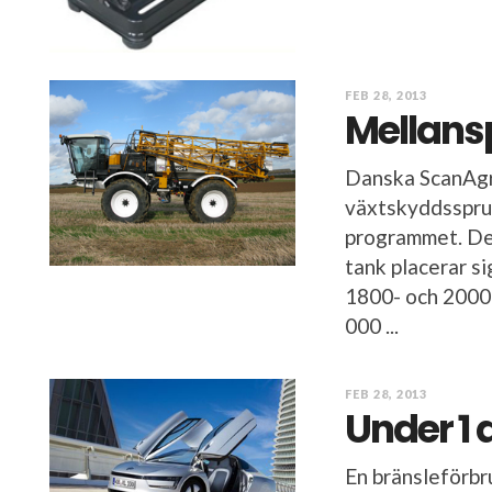
FEB 28, 2013
Mellans
Danska ScanAgr
växtskyddssprut
programmet. Det
tank placerar s
1800- och 2000-
000 ...
FEB 28, 2013
Under 1 d
En bränsleförbru