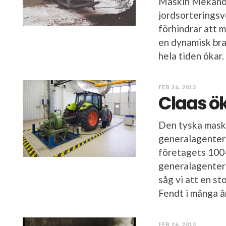
Maskin Mekano i
jordsorteringsv
förhindrar att 
en dynamisk bra
hela tiden ökar. 
FEB 26, 2013
Claas ö
Den tyska maski
generalagenter 
företagets 100-
generalagenter 
såg vi att en st
Fendt i många år
FEB 26, 2013