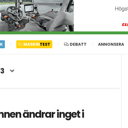
IK
MASKIN
TEST
DEBATT
ANNONSERA
13
nen ändrar inget i