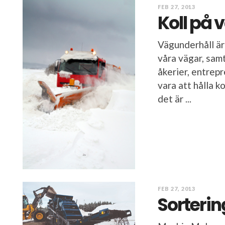
FEB 27, 2013
Koll på 
Vägunderhåll är 
våra vägar, sam
åkerier, entrep
vara att hålla k
det är ...
FEB 27, 2013
Sorterin