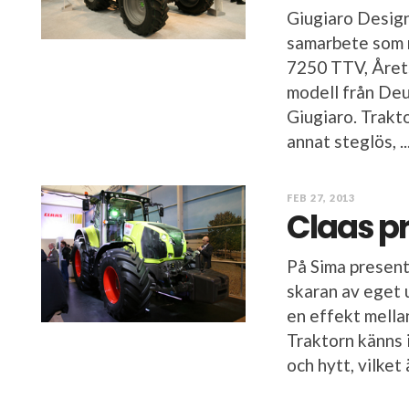
Giugiaro Design
samarbete som r
7250 TTV, Årets
modell från Deu
Giugiaro. Trakto
annat steglös, ..
FEB 27, 2013
Claas pr
På Sima presente
skaran av eget 
en effekt mella
Traktorn känns 
och hytt, vilket 