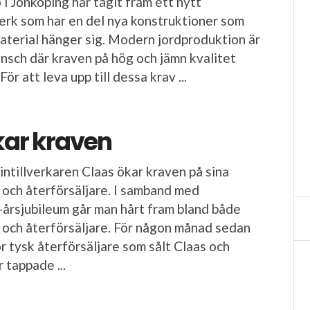
 Jönköping har tagit fram ett nytt
erk som har en del nya konstruktioner som
material hänger sig. Modern jordproduktion är
nsch där kraven på hög och jämn kvalitet
För att leva upp till dessa krav ...
kar kraven
ntillverkaren Claas ökar kraven på sina
och återförsäljare. I samband med
årsjubileum går man hårt fram bland både
och återförsäljare. För någon månad sedan
or tysk återförsäljare som sålt Claas och
 tappade ...