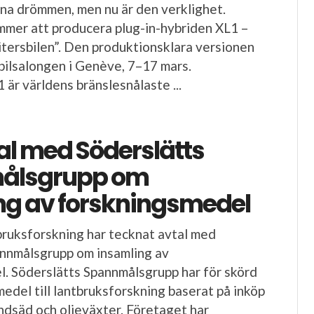
rena drömmen, men nu är den verklighet.
mer att producera plug-in-hybriden XL1 –
litersbilen”. Den produktionsklara versionen
bilsalongen i Genève, 7–17 mars.
är världens bränslesnålaste ...
al med Söderslätts
ålsgrupp om
ng av forskningsmedel
bruksforskning har tecknat avtal med
annmålsgrupp om insamling av
. Söderslätts Spannmålsgrupp har för skörd
medel till lantbruksforskning baserat på inköp
indsäd och oljeväxter. Företaget har