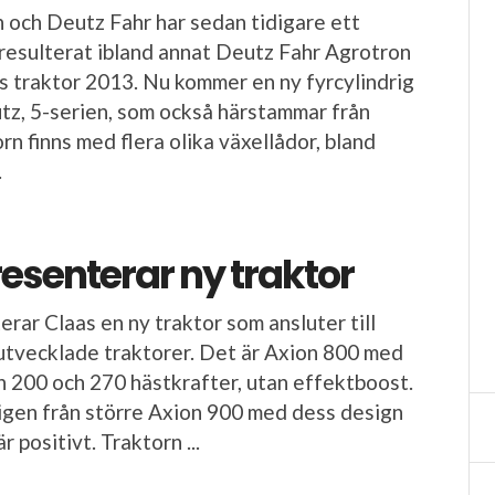
 och Deutz Fahr har sedan tidigare ett
esulterat ibland annat Deutz Fahr Agrotron
 traktor 2013. Nu kommer en ny fyrcylindrig
tz, 5-serien, som också härstammar från
rn finns med flera olika växellådor, bland
.
esenterar ny traktor
rar Claas en ny traktor som ansluter till
utvecklade traktorer. Det är Axion 800 med
n 200 och 270 hästkrafter, utan effektboost.
igen från större Axion 900 med dess design
är positivt. Traktorn ...