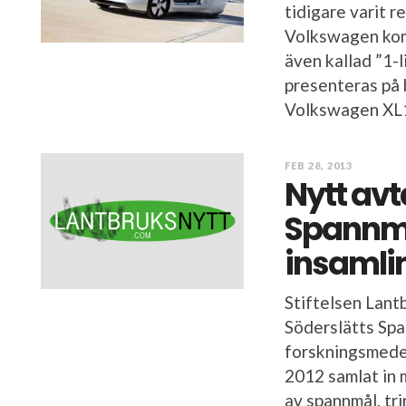
tidigare varit 
Volkswagen kom
även kallad ”1-
presenteras på 
Volkswagen XL1 
FEB 28, 2013
Nytt avt
Spannm
insamli
Stiftelsen Lant
Söderslätts Sp
forskningsmedel
2012 samlat in 
av spannmål, tr