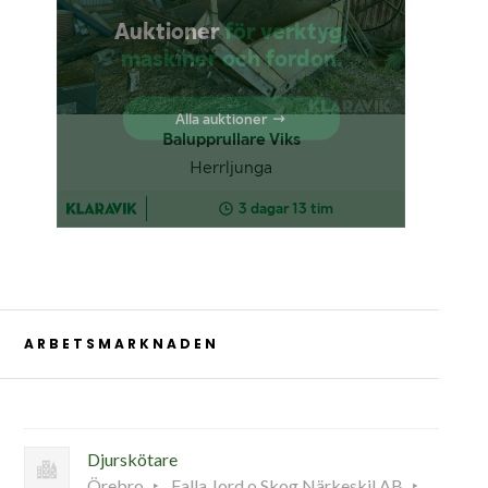
ARBETSMARKNADEN
Djurskötare
Örebro
Falla Jord o Skog Närkeskil AB