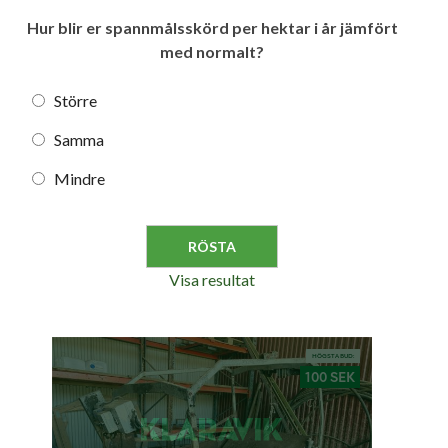
Hur blir er spannmålsskörd per hektar i år jämfört
med normalt?
Större
Samma
Mindre
Visa resultat