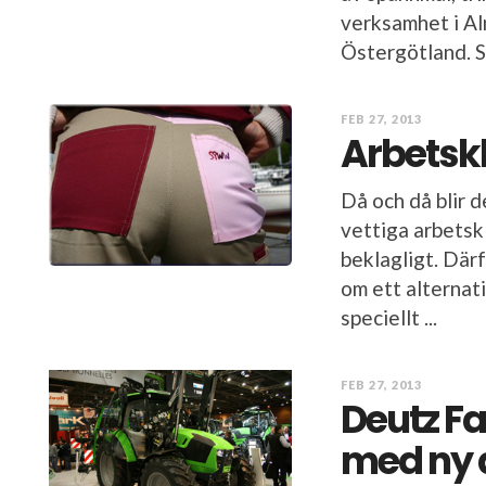
verksamhet i Aln
Östergötland. Sö
FEB 27, 2013
Arbetskl
Då och då blir d
vettiga arbetskl
beklagligt. Där
om ett alternat
speciellt ...
FEB 27, 2013
Deutz Fa
med ny 