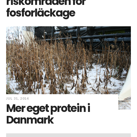
riskområden för
fosforläckage
JUL 31, 2014
Mer eget protein i
Danmark