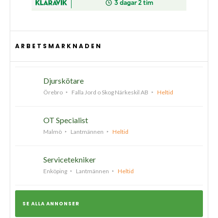
ARBETSMARKNADEN
Djurskötare
Örebro
Falla Jord o Skog Närkeskil AB
Heltid
OT Specialist
Malmö
Lantmännen
Heltid
Servicetekniker
Enköping
Lantmännen
Heltid
SE ALLA ANNONSER