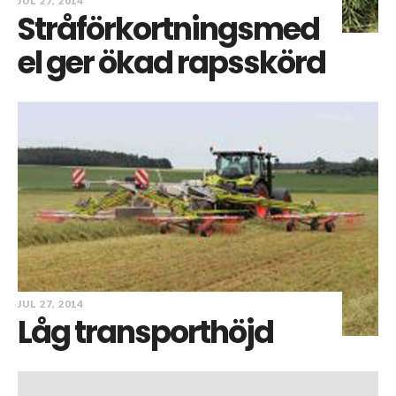
JUL 27, 2014
Stråförkortningsmed
el ger ökad rapsskörd
JUL 27, 2014
Låg transporthöjd