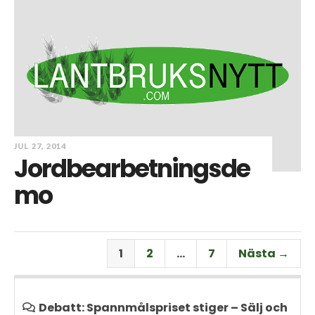
JUL 27, 2014
Jordbearbetningsde
mo
1
2
…
7
Nästa →
Debatt: Spannmålspriset stiger – Sälj och