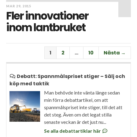
MAR 29, 2015
Fler innovationer
inom lantbruket
1
2
…
10
Nästa →
Debatt: Spannmålspriset stiger – Sälj och
köp med taktik
Man behövde inte vänta länge sedan
min förra debattartikel, om att
spannmålspriset inte stiger, till det att
det steg. Även om det legat stilla
senaste veckan är det just nu...
Se alla debattartiklar här