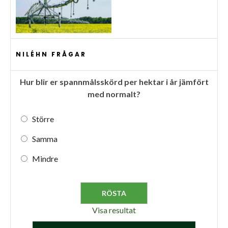
NILÉHN FRÅGAR
Hur blir er spannmålsskörd per hektar i år jämfört
med normalt?
Större
Samma
Mindre
Visa resultat