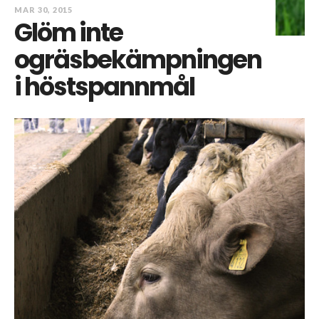
MAR 30, 2015
Glöm inte
ogräsbekämpningen
i höstspannmål