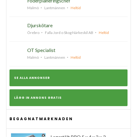
Foderplaneringschef
Malmö
Lantmännen
Heltid
Djurskötare
Örebro
Falla Jord o Skog Närkeskil AB
Heltid
OT Specialist
Malmö
Lantmännen
Heltid
SE ALLA ANNONSER
LÄGG IN ANNONS GRATIS
BEGAGNATMARKNADEN
Lagertält PRO 5 x 4 x 2 x 3