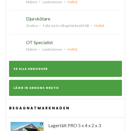
Malmö
Lantmännen
Heltid
Djurskötare
Örebro
Falla Jord o Skog Närkeskil AB
Heltid
OT Specialist
Malmö
Lantmännen
Heltid
SE ALLA ANNONSER
LÄGG IN ANNONS GRATIS
BEGAGNATMARKNADEN
Lagertält PRO 5 x 4 x 2 x 3