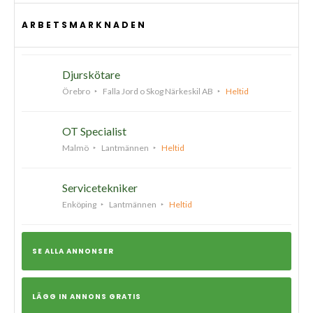
ARBETSMARKNADEN
Djurskötare
Örebro
Falla Jord o Skog Närkeskil AB
Heltid
OT Specialist
Malmö
Lantmännen
Heltid
Servicetekniker
Enköping
Lantmännen
Heltid
SE ALLA ANNONSER
LÄGG IN ANNONS GRATIS