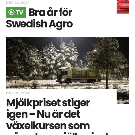
DEC 31, 2024
Bra år för
TV
Swedish Agro
DEC 31, 2024
Mjölkpriset stiger
igen – Nu är det
växelkursen som