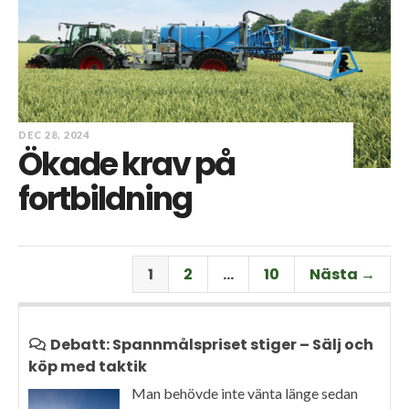
DEC 28, 2024
Ökade krav på
fortbildning
1
2
…
10
Nästa →
Debatt: Spannmålspriset stiger – Sälj och
köp med taktik
Man behövde inte vänta länge sedan