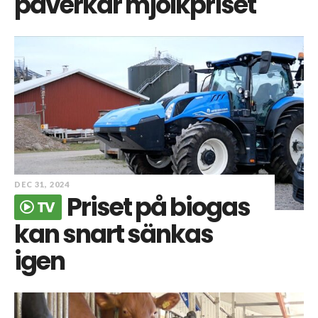
påverkar mjölkpriset
DEC 31, 2024
Priset på biogas
TV
kan snart sänkas
igen