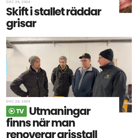
DEC 28, 2024
Skift i stallet räddar
grisar
DEC 28, 2024
Utmaningar
TV
finns när man
renoverar grisstall