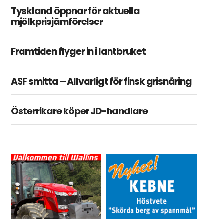
Tyskland öppnar för aktuella
mjölkprisjämförelser
Framtiden flyger in i lantbruket
ASF smitta – Allvarligt för finsk grisnäring
Österrikare köper JD-handlare