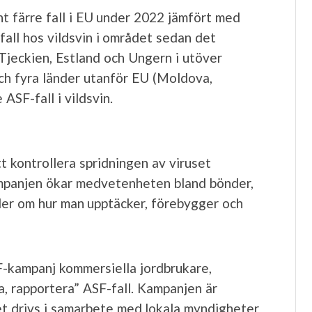
nt färre fall i EU under 2022 jämfört med
all hos vildsvin i området sedan det
jeckien, Estland och Ungern i utöver
ch fyra länder utanför EU (Moldova,
SF-fall i vildsvin.
t kontrollera spridningen av viruset
mpanjen ökar medvetenheten bland bönder,
der om hur man upptäcker, förebygger och
F-kampanj kommersiella jordbrukare,
a, rapportera” ASF-fall. Kampanjen är
et drivs i samarbete med lokala myndigheter