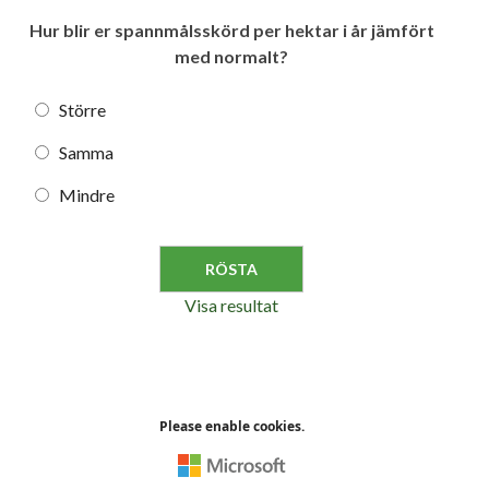
Hur blir er spannmålsskörd per hektar i år jämfört
med normalt?
Större
Samma
Mindre
Visa resultat