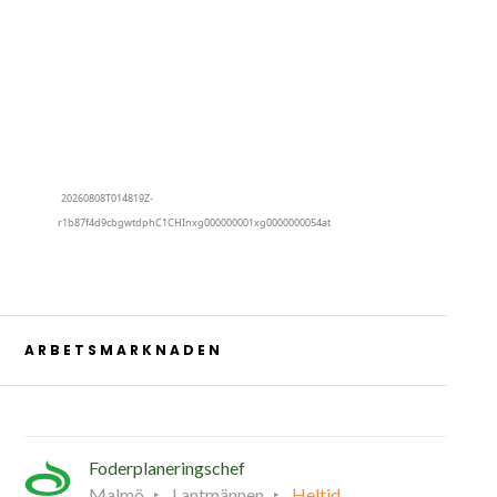
ARBETSMARKNADEN
Foderplaneringschef
Malmö
Lantmännen
Heltid