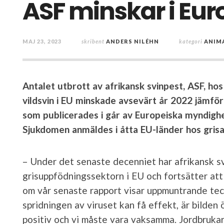
ASF minskar i Eur
MAJ 23, 2023
skribent
ANDERS NILÉHN
kategori
ANIM
Antalet utbrott av afrikansk svinpest, ASF, hos
vildsvin i EU minskade avsevärt år 2022 jämfö
som publicerades i går av Europeiska myndighe
Sjukdomen anmäldes i åtta EU-länder hos grisar
– Under det senaste decenniet har afrikansk s
grisuppfödningssektorn i EU och fortsätter att
om vår senaste rapport visar uppmuntrande tec
spridningen av viruset kan få effekt, är bilden
positiv och vi måste vara vaksamma. Jordbrukare