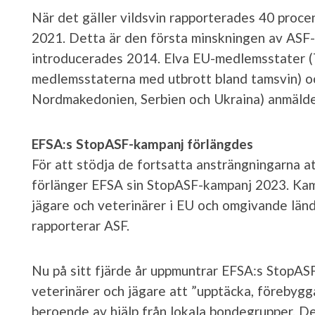
När det gäller vildsvin rapporterades 40 proce
2021. Detta är den första minskningen av ASF-f
introducerades 2014. Elva EU-medlemsstater (T
medlemsstaterna med utbrott bland tamsvin) o
Nordmakedonien, Serbien och Ukraina) anmälde A
EFSA:s StopASF-kampanj förlängdes
För att stödja de fortsatta ansträngningarna at
förlänger EFSA sin StopASF-kampanj 2023. Ka
jägare och veterinärer i EU och omgivande län
rapporterar ASF.
Nu på sitt fjärde år uppmuntrar EFSA:s StopAS
veterinärer och jägare att ”upptäcka, förebygg
beroende av hjälp från lokala bondegrupper. D