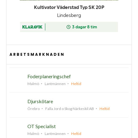
ARBETSMARKNADEN
Foderplaneringschef
Malmö
Lantmännen
Heltid
Djurskötare
Örebro
Falla Jord o Skog Närkeskil AB
Heltid
OT Specialist
Malmö
Lantmännen
Heltid