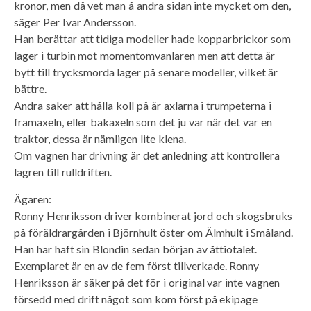
kronor, men då vet man å andra sidan inte mycket om den,
säger Per Ivar Andersson.
Han berättar att tidiga modeller hade kopparbrickor som
lager i turbin mot momentomvanlaren men att detta är
bytt till trycksmorda lager på senare modeller, vilket är
bättre.
Andra saker att hålla koll på är axlarna i trumpeterna i
framaxeln, eller bakaxeln som det ju var när det var en
traktor, dessa är nämligen lite klena.
Om vagnen har drivning är det anledning att kontrollera
lagren till rulldriften.
Ägaren:
Ronny Henriksson driver kombinerat jord och skogsbruks
på föräldrargården i Björnhult öster om Älmhult i Småland.
Han har haft sin Blondin sedan början av åttiotalet.
Exemplaret är en av de fem först tillverkade. Ronny
Henriksson är säker på det för i original var inte vagnen
försedd med drift något som kom först på ekipage