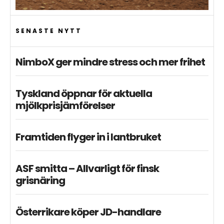
SENASTE NYTT
NimboX ger mindre stress och mer frihet
Tyskland öppnar för aktuella
mjölkprisjämförelser
Framtiden flyger in i lantbruket
ASF smitta – Allvarligt för finsk
grisnäring
Österrikare köper JD-handlare