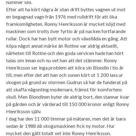
nummer sex.
Efter att ha kört några år utan drift byttes vagnen ut mot
en begagnad vagn från 1976 med rulldrift för att öka
framkomligheten. Ronny Henriksson är mycket nöjd med
maskinen som trotts över fyrtio år på nacken fortfarande
rullar. Dock har han bytt motor och växellåda en gång. Att
köpa något annat märke än Rottne var aldrig aktuellt,
närheten till Rottne och den goda servicen hade han hört
talas om innan och nu vet han att det stämmer. Ronny
Henriksson ser inga problem att köra sin Blondin i tio år
till, men efter det att han och sonen kört ut 1 200 lass ur
skogen på grund av stormen Gudrun så har de funderat på
att skaffa någonting modernare, främst för komfortens
skull. Men Blondinen byter de aldrig bort, den stannar kvar
på gården och är värderad till 150 000 kronor enligt Ronny
Henriksson själv.
I dag har den 11 000 timmar på mätaren, men det är bara
sedan år 1988 då skogsmaskinen fick ny motor. Hur
mycket den gått totalt vet inte Ronny Henriksson.