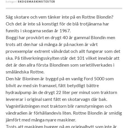
kategori
SKOGSMASKINSTESTER
Säg skotare och vem tänker inte på en Rottne Blondin?
Och det är inte så konstigt för de blå trotjänarna har
funnits i skogarna sedan år 1967.
Boggi har provkört en drygt 40 år gammal Blondin men
trots att den har så många år på nacken är vårt
provexemplar extremt välvårdat och allt fungerar som det
ska. På tillverkningsskylten står det 101 vilket innebär att
det är den allra första Blondinen som serietillverkades i
småländska Rottne.
Den här Bloninen är byggd på en vanlig Ford 5000 som
blivit av med sin framaxel, fått betydligt bättre
hydraulpump än de drygt 22 liter per minut som traktorn
levererar i original samt fått en skotarvagn där bak.
Vagninfästningen mot traktorn blir ramstyrningen och
vändradien är förhållandevis liten. Rottne Blondin är smidig
jämfört med många nyare maskiner.
Trots att maskinen bygger på en originalhytt som inte är