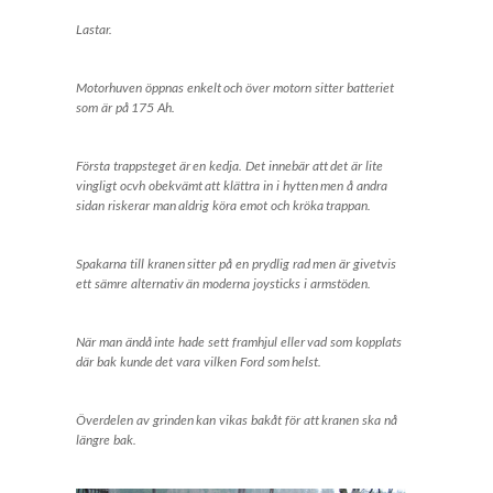
Lastar.
Motorhuven öppnas enkelt och över motorn sitter batteriet
som är på 175 Ah.
Första trappsteget är en kedja. Det innebär att det är lite
vingligt ocvh obekvämt att klättra in i hytten men å andra
sidan riskerar man aldrig köra emot och kröka trappan.
Spakarna till kranen sitter på en prydlig rad men är givetvis
ett sämre alternativ än moderna joysticks i armstöden.
När man ändå inte hade sett framhjul eller vad som kopplats
där bak kunde det vara vilken Ford som helst.
Överdelen av grinden kan vikas bakåt för att kranen ska nå
längre bak.