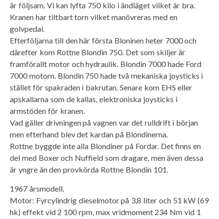
är följsam. Vi kan lyfta 750 kilo i ändläget vilket är bra.
Kranen har tiltbart torn vilket manövreras med en
golvpedal.
Efterföljarna till den här första Bloninen heter 7000 och
därefter kom Rottne Blondin 750. Det som skiljer är
framförallt motor och hydraulik. Blondin 7000 hade Ford
7000 motorn. Blondin 750 hade två mekaniska joysticks i
stället för spakraden i bakrutan. Senare kom EHS eller
apskallarna som de kallas, elektroniska joysticks i
armstöden för kranen.
Vad gäller drivningen på vagnen var det rulldrift i början
men efterhand blev det kardan på Blondinerna.
Rottne byggde inte alla Blondiner på Fordar. Det finns en
del med Boxer och Nuffield som dragare, men även dessa
är yngre än den provkörda Rottne Blondin 101.
1967 årsmodell.
Motor: Fyrcylindrig dieselmotor på 3,8 liter och 51 kW (69
hk) effekt vid 2 100 rpm, max vridmoment 234 Nm vid 1