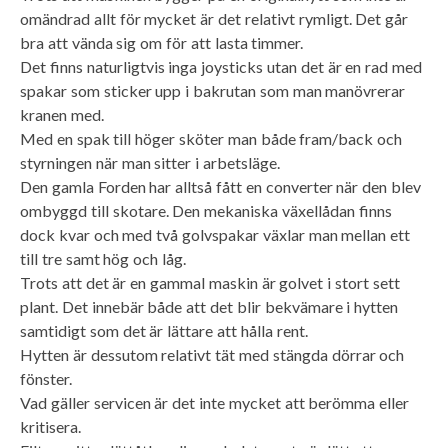
omändrad allt för mycket är det relativt rymligt. Det går
bra att vända sig om för att lasta timmer.
Det finns naturligtvis inga joysticks utan det är en rad med
spakar som sticker upp i bakrutan som man manövrerar
kranen med.
Med en spak till höger sköter man både fram/back och
styrningen när man sitter i arbetsläge.
Den gamla Forden har alltså fått en converter när den blev
ombyggd till skotare. Den mekaniska växellådan finns
dock kvar och med två golvspakar växlar man mellan ett
till tre samt hög och låg.
Trots att det är en gammal maskin är golvet i stort sett
plant. Det innebär både att det blir bekvämare i hytten
samtidigt som det är lättare att hålla rent.
Hytten är dessutom relativt tät med stängda dörrar och
fönster.
Vad gäller servicen är det inte mycket att berömma eller
kritisera.