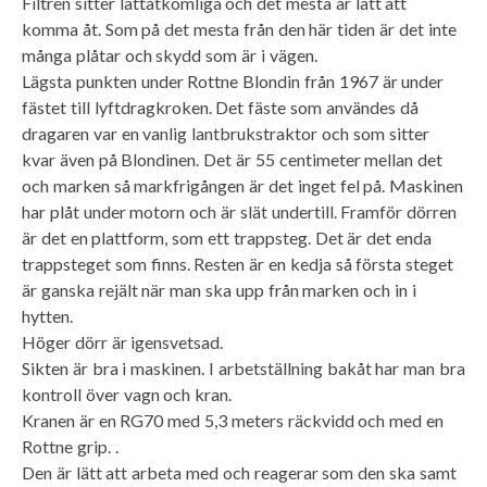
Filtren sitter lättåtkomliga och det mesta är lätt att
komma åt. Som på det mesta från den här tiden är det inte
många plåtar och skydd som är i vägen.
Lägsta punkten under Rottne Blondin från 1967 är under
fästet till lyftdragkroken. Det fäste som användes då
dragaren var en vanlig lantbrukstraktor och som sitter
kvar även på Blondinen. Det är 55 centimeter mellan det
och marken så markfrigången är det inget fel på. Maskinen
har plåt under motorn och är slät undertill. Framför dörren
är det en plattform, som ett trappsteg. Det är det enda
trappsteget som finns. Resten är en kedja så första steget
är ganska rejält när man ska upp från marken och in i
hytten.
Höger dörr är igensvetsad.
Sikten är bra i maskinen. I arbetställning bakåt har man bra
kontroll över vagn och kran.
Kranen är en RG70 med 5,3 meters räckvidd och med en
Rottne grip. .
Den är lätt att arbeta med och reagerar som den ska samt