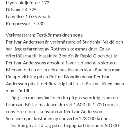
Hydrauloljefilter: 172
Drivaxel: 4 725
Lameller: 1 075 /styck
Kompressor: 7 730
Verkmästaren: Testkör maskinen noga
Per Ivar Andersson är verkmästare på Sundahls i Växjö och
har lång erfarenhet av Rottnes skogsmaskiner. En av
efterföljarna till klassidka Blondin är Rapid G och det är
Per Ivar Anderssons absoluta favorit bland alla skotare.
Men om det nu är en äldre maskin man ska köpa och man
får upp vittring på en Rottne Blondin menar Per Ivar
Andersson på att det är viktigt att testköra maskinen innan
man slår till.
– Lägg i en mellanväxel och dra på gas samtidigt som du
bromsar. Börjar maskinen dra vid 1 600 till 1 700 rpm är
convertern okej, konstaterar Per Ivar Andersson.
Som exempel kostar en ny converter123 000 kronor.
– Det kan gå att få tag på en begagnad för under 50 000