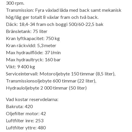
300 rpm.
Transmission: Fyra växlad låda med back samt mekanisk
hög/låg ger totalt 8 växlar fram och två back.
Däck: 18,4-34 fram och boggi 500/60-22,5 bak
Bränsletank: 75 liter
Kran lyftkapacitet: 750 kg
Kran räckvidd: 5,3 meter
Max hydraulflöde: 37 l/min
Max hydraultryck: 160 bar
Vikt: 9 400 kg
Serviceintervall: Motoroljebyte 150 timmar (8,5 liter),
Transmissionsoljebyte 600 timmar (22 liter),
Hydrauloljebyte 2 000 timmar (50 liter)
Vad kostar reservdelarna:
Bakruta: 420
Oljefilter motor: 42
Luftfilter inre: 253
Luftfilter yttre: 480