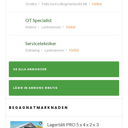
Örebro
Falla Jord o Skog Närkeskil AB
Heltid
OT Specialist
Malmö
Lantmännen
Heltid
Servicetekniker
Enköping
Lantmännen
Heltid
SE ALLA ANNONSER
LÄGG IN ANNONS GRATIS
BEGAGNATMARKNADEN
Lagertält PRO 5 x 4 x 2 x 3