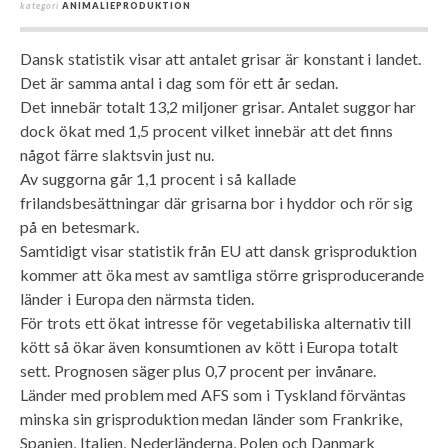
kategori
ANIMALIEPRODUKTION
Dansk statistik visar att antalet grisar är konstant i landet.
Det är samma antal i dag som för ett år sedan.
Det innebär totalt 13,2 miljoner grisar. Antalet suggor har
dock ökat med 1,5 procent vilket innebär att det finns
något färre slaktsvin just nu.
Av suggorna går 1,1 procent i så kallade
frilandsbesättningar där grisarna bor i hyddor och rör sig
på en betesmark.
Samtidigt visar statistik från EU att dansk grisproduktion
kommer att öka mest av samtliga större grisproducerande
länder i Europa den närmsta tiden.
För trots ett ökat intresse för vegetabiliska alternativ till
kött så ökar även konsumtionen av kött i Europa totalt
sett. Prognosen säger plus 0,7 procent per invånare.
Länder med problem med AFS som i Tyskland förväntas
minska sin grisproduktion medan länder som Frankrike,
Spanien, Italien, Nederländerna, Polen och Danmark