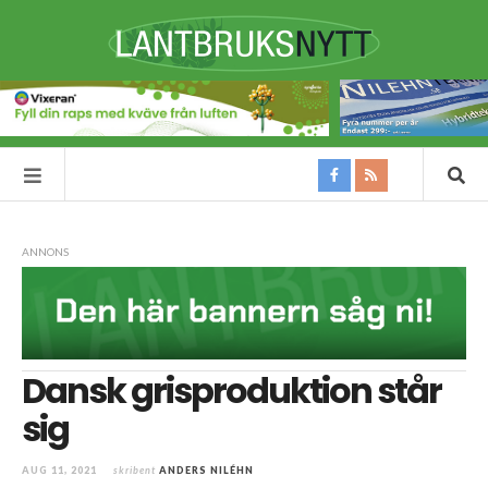
ANNONS
Dansk grisproduktion står
sig
AUG 11, 2021
skribent
ANDERS NILÉHN