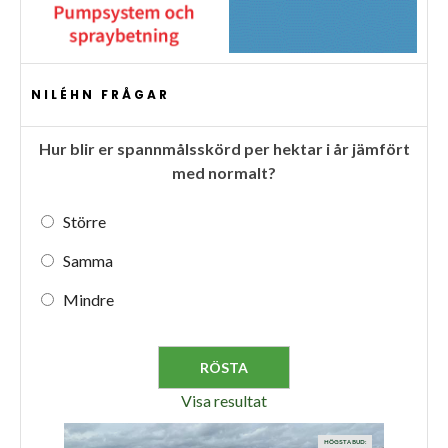
NILÉHN FRÅGAR
Hur blir er spannmålsskörd per hektar i år jämfört
med normalt?
Större
Samma
Mindre
Visa resultat