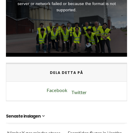
DELA DETTA PÅ
Facebook
Twitter
Senaste inslagen
NimboX ger mindre stress och mer frihet
Framtiden flyger in i lantbruket