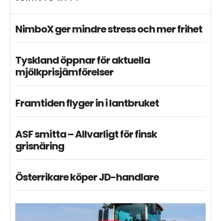
NimboX ger mindre stress och mer frihet
Tyskland öppnar för aktuella
mjölkprisjämförelser
Framtiden flyger in i lantbruket
ASF smitta – Allvarligt för finsk
grisnäring
Österrikare köper JD-handlare