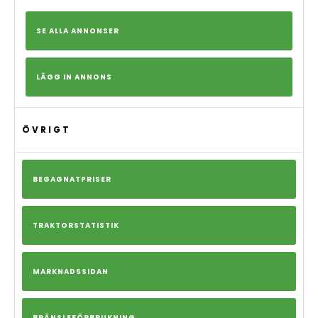
SE ALLA ANNONSER
LÄGG IN ANNONS
ÖVRIGT
BEGAGNATPRISER
TRAKTORSTATISTIK
MARKNADSSIDAN
BRÄNSLEFÖRBRUKNING