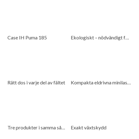
Case IH Puma 185
Ekologiskt – nödvändigt för beredskap
Rätt dos i varje del av fältet
Kompakta eldrivna minilastare för många miljöer
Tre produkter i samma såmaskin
Exakt växtskydd