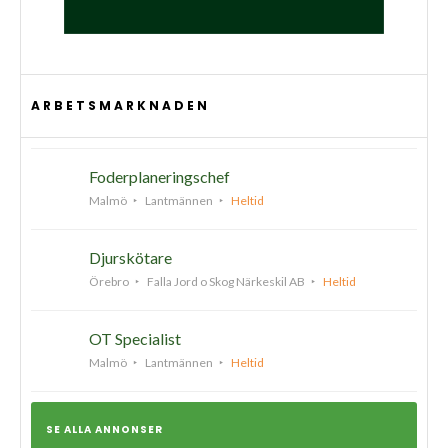
ARBETSMARKNADEN
Foderplaneringschef
Malmö
Lantmännen
Heltid
Djurskötare
Örebro
Falla Jord o Skog Närkeskil AB
Heltid
OT Specialist
Malmö
Lantmännen
Heltid
SE ALLA ANNONSER