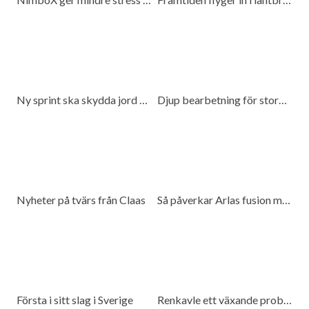
Ny sprint ska skydda jord och spara bränsle
Djup bearbetning för stora traktorer
Nyheter på tvärs från Claas
Så påverkar Arlas fusion med DMK mjölkproducenter
Första i sitt slag i Sverige
Renkavle ett växande problem