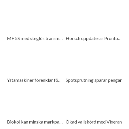
MF 5S med steglös transmission
Horsch uppdaterar Pronto 6 DC
Ystamaskiner förenklar för kunderna
Spotsprutning sparar pengar
Biokol kan minska markpackning
Ökad vallskörd med Vixeran