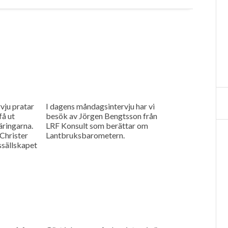
vju pratar
I dagens måndagsintervju har vi
få ut
besök av Jörgen Bengtsson från
äringarna.
LRF Konsult som berättar om
Christer
Lantbruksbarometern.
ssällskapet
sprojekt i
d