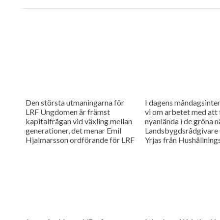
Den största utmaningarna för
I dagens måndagsinter
LRF Ungdomen är främst
vi om arbetet med att 
kapitalfrågan vid växling mellan
nyanlända i de gröna n
generationer, det menar Emil
Landsbygdsrådgivare 
Hjalmarsson ordförande för LRF
Yrjas från Hushållning
Ungdomen Skåne som är gäst i
berättar om matchning
vår måndagsintervju.
Skåne i samarbete me
Arbetsförmedlingen.