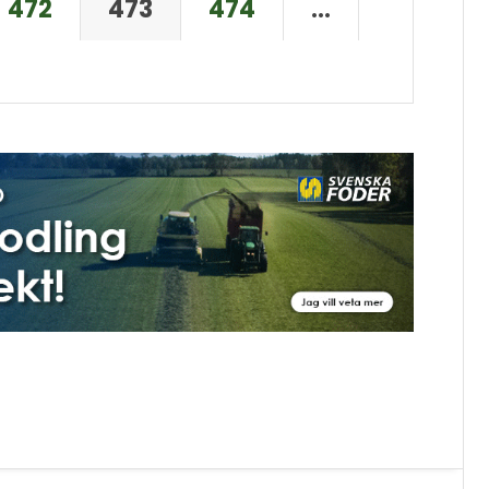
472
473
474
…