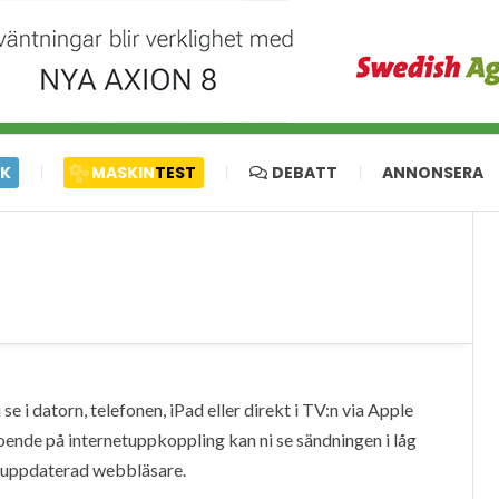
IK
MASKIN
TEST
DEBATT
ANNONSERA
e i datorn, telefonen, iPad eller direkt i TV:n via Apple
oende på internetuppkoppling kan ni se sändningen i låg
en uppdaterad webbläsare.