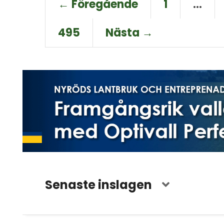
← Föregående
1
…
495
Nästa →
Senaste inslagen