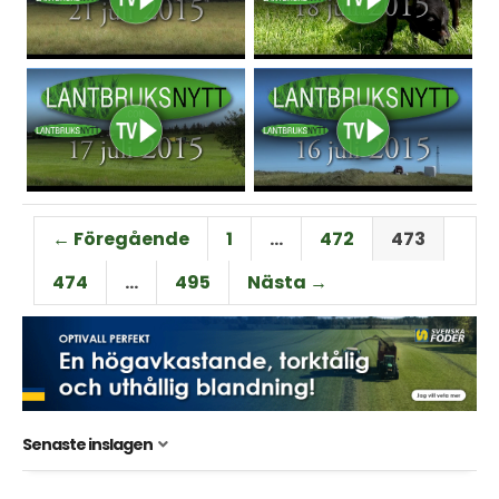
← Föregående
1
…
472
473
474
…
495
Nästa →
Senaste inslagen