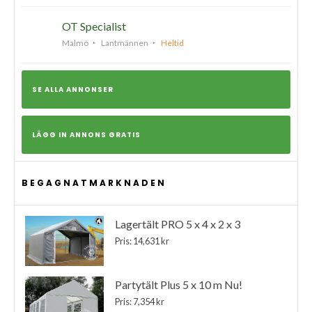
OT Specialist
Malmö
Lantmännen
Heltid
SE ALLA ANNONSER
LÄGG IN ANNONS GRATIS
BEGAGNATMARKNADEN
Lagertält PRO 5 x 4 x 2 x 3
Pris: 14,631 kr
Partytält Plus 5 x 10 m Nu!
Pris: 7,354 kr