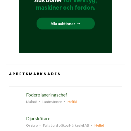
ARBETSMARKNADEN
Foderplaneringschef
Malmö
Lantmännen
Heltid
Djurskötare
Örebro
Falla Jord o Skog Närkeskil AB
Heltid