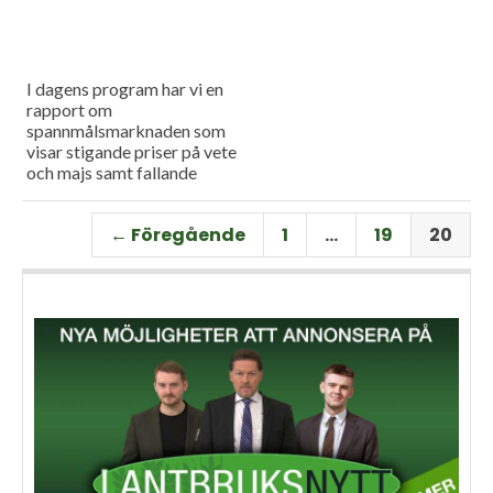
I dagens program har vi en
rapport om
spannmålsmarknaden som
visar stigande priser på vete
och majs samt fallande
priser på soja. Och så har vi
premiär för vårt
← Föregående
1
…
19
20
måndagsprogram med en
längre intervju med Erik
Stjerndahl vd för HIR Skåne,
som berättar om Borgeby
fältdagar.