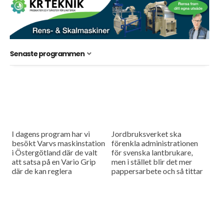
Senaste programmen
I dagens program har vi
Jordbruksverket ska
besökt Varvs maskinstation
förenkla administrationen
i Östergötland där de valt
för svenska lantbrukare,
att satsa på en Vario Grip
men i stället blir det mer
där de kan reglera
pappersarbete och så tittar
däcktrycket inifrån
vi på en ny avelsteknik för
traktorhytten för att få
mjölkkor som heter
optimala...
ProCross.