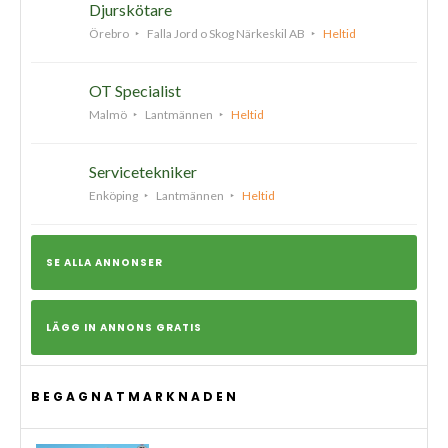
Djurskötare
Örebro
Falla Jord o Skog Närkeskil AB
Heltid
OT Specialist
Malmö
Lantmännen
Heltid
Servicetekniker
Enköping
Lantmännen
Heltid
SE ALLA ANNONSER
LÄGG IN ANNONS GRATIS
BEGAGNATMARKNADEN