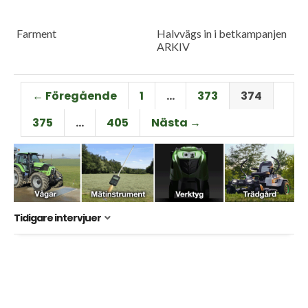
Farment
Halvvägs in i betkampanjen
ARKIV
← Föregående
1
…
373
374
375
…
405
Nästa →
Tidigare intervjuer