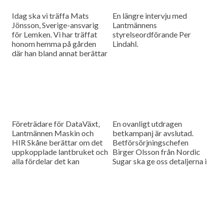
Idag ska vi träffa Mats
En längre intervju med
Jönsson, Sverige-ansvarig
Lantmännens
för Lemken. Vi har träffat
styrelseordförande Per
honom hemma på gården
Lindahl.
där han bland annat berättar
hur det är att kämpa in ett
märke på en marknad som
bitvis kan vara ganska
konservativ.
Företrädare för DataVäxt,
En ovanligt utdragen
Lantmännen Maskin och
betkampanj är avslutad.
HIR Skåne berättar om det
Betförsörjningschefen
uppkopplade lantbruket och
Birger Olsson från Nordic
alla fördelar det kan
Sugar ska ge oss detaljerna i
medföra för ökad kontroll
dagens måndagsintervju.
över såväl maskinerna som
gårdens ekonomi.