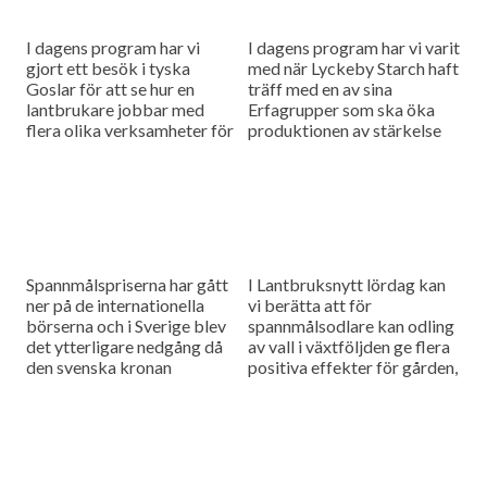
I dagens program har vi
I dagens program har vi varit
gjort ett besök i tyska
med när Lyckeby Starch haft
Goslar för att se hur en
träff med en av sina
lantbrukare jobbar med
Erfagrupper som ska öka
flera olika verksamheter för
produktionen av stärkelse
att få gården att gå runt
och förbättra lönsamheten
och...
och så har vi...
Spannmålspriserna har gått
I Lantbruksnytt lördag kan
ner på de internationella
vi berätta att för
börserna och i Sverige blev
spannmålsodlare kan odling
det ytterligare nedgång då
av vall i växtföljden ge flera
den svenska kronan
positiva effekter för gården,
fortsätter att förstärkas och
inte minst för lönsamheten.
så gästas vi av meteorolog
Sedan har vi även besökt...
och klimatexpert...