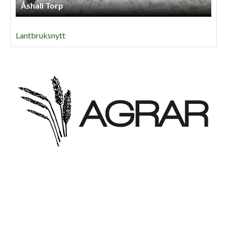
Lls Skog Och Maskintjänst
Lantbruksnytt