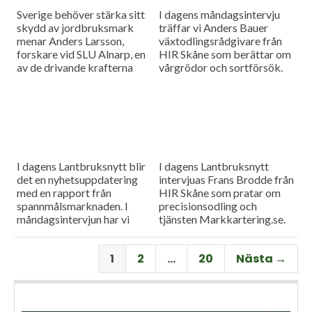
Sverige behöver stärka sitt
I dagens måndagsintervju
skydd av jordbruksmark
träffar vi Anders Bauer
menar Anders Larsson,
växtodlingsrådgivare från
forskare vid SLU Alnarp, en
HIR Skåne som berättar om
av de drivande krafterna
vårgrödor och sortförsök.
bakom föreningen Den
Goda Jorden. Idag är han på
besök i vår måndagsintervju.
Som vanligt rapporterar vi
även från
spannmålsmarknaden.
I dagens Lantbruksnytt blir
I dagens Lantbruksnytt
det en nyhetsuppdatering
intervjuas Frans Brodde från
med en rapport från
HIR Skåne som pratar om
spannmålsmarknaden. I
precisionsodling och
måndagsintervjun har vi
tjänsten Markkartering.se.
besök av Tornums förre vd
Det blir också en
Per Larsson som idag har
nyhetsuppdatering med en
1
2
…
20
Nästa →
rollen som senior advisor på
rapport från
företaget.
spannmålsmarknaden.