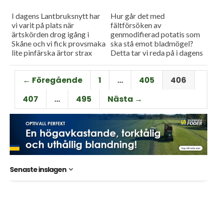
I dagens Lantbruksnytt har
Hur går det med
vi varit på plats när
fältförsöken av
ärtskörden drog igång i
genmodifierad potatis som
Skåne och vi fick provsmaka
ska stå emot bladmögel?
lite pinfärska ärtor strax
Detta tar vi reda på i dagens
söder om Malmö. VI har
program. Och så har vi
även besökt en...
besökt en gård där man...
← Föregående
1
…
405
406
407
…
495
Nästa →
Senaste inslagen