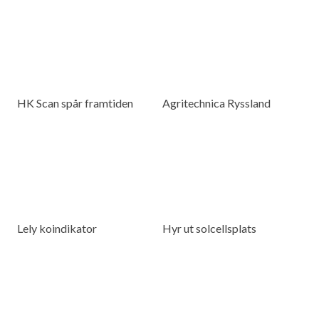
HK Scan spår framtiden
Agritechnica Ryssland
Lely koindikator
Hyr ut solcellsplats