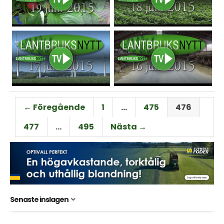
← Föregående
1
…
475
476
477
…
495
Nästa →
Senaste inslagen