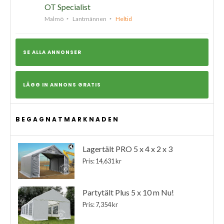
OT Specialist
Malmö
Lantmännen
Heltid
SE ALLA ANNONSER
LÄGG IN ANNONS GRATIS
BEGAGNATMARKNADEN
Lagertält PRO 5 x 4 x 2 x 3
Pris: 14,631 kr
Partytält Plus 5 x 10 m Nu!
Pris: 7,354 kr