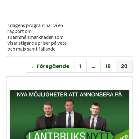
I dagens program har vi en
rapport om
spannmålsmarknaden som
visar stigande priser på vete
och majs samt fallande
priser på soja. Och så har vi
premiär för vårt
← Föregående
1
…
19
20
måndagsprogram med en
längre intervju med Erik
Stjerndahl vd för HIR Skåne,
som berättar om Borgeby
fältdagar.