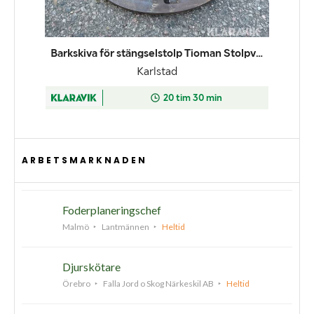
ARBETSMARKNADEN
Foderplaneringschef
Malmö
Lantmännen
Heltid
Djurskötare
Örebro
Falla Jord o Skog Närkeskil AB
Heltid