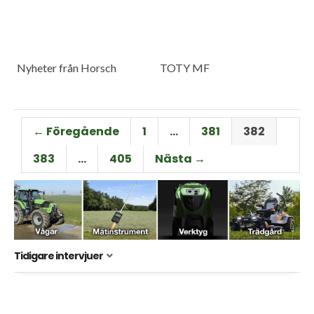
Nyheter från Horsch
TOTY MF
← Föregående
1
…
381
382
383
…
405
Nästa →
Tidigare intervjuer