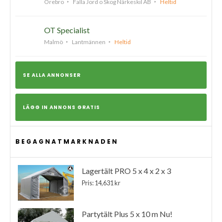
Örebro
Falla Jord o Skog Närkeskil AB
Heltid
OT Specialist
Malmö
Lantmännen
Heltid
SE ALLA ANNONSER
LÄGG IN ANNONS GRATIS
BEGAGNATMARKNADEN
Lagertält PRO 5 x 4 x 2 x 3
Pris: 14,631 kr
Partytält Plus 5 x 10 m Nu!