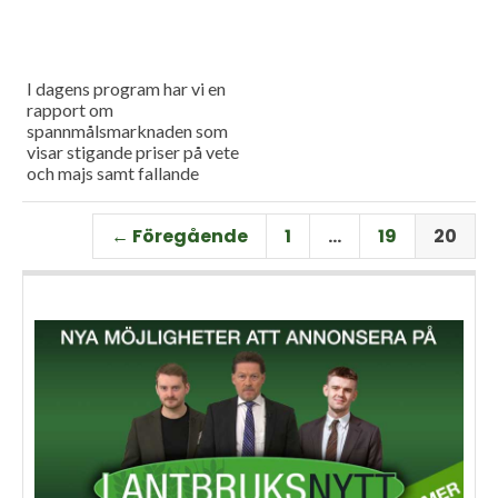
I dagens program har vi en
rapport om
spannmålsmarknaden som
visar stigande priser på vete
och majs samt fallande
priser på soja. Och så har vi
premiär för vårt
← Föregående
1
…
19
20
måndagsprogram med en
längre intervju med Erik
Stjerndahl vd för HIR Skåne,
som berättar om Borgeby
fältdagar.