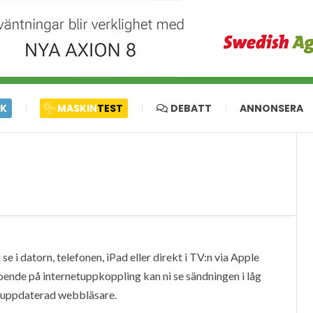
IK
MASKIN
TEST
DEBATT
ANNONSERA
e i datorn, telefonen, iPad eller direkt i TV:n via Apple
oende på internetuppkoppling kan ni se sändningen i låg
en uppdaterad webbläsare.