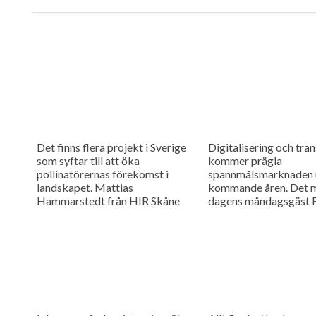
Det finns flera projekt i Sverige
Digitalisering och tra
som syftar till att öka
kommer prägla
pollinatörernas förekomst i
spannmålsmarknaden 
landskapet. Mattias
kommande åren. Det 
Hammarstedt från HIR Skåne
dagens måndagsgäst F
ska berätta om några av dem i
Bindekrans som är
dagens måndagsintervju.
marknadsansvarig oc
medgrundare på Skira
vanligt innehåller dag
program även en
nyhetsuppdatering me
senaste från
spannmålsmarknaden.