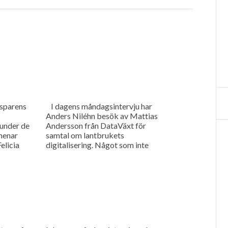
nsparens
I dagens måndagsintervju har
Anders Niléhn besök av Mattias
under de
Andersson från DataVäxt för
menar
samtal om lantbrukets
elicia
digitalisering. Något som inte
längre undgår någon då data
h
används för att styra maskiner,
. Som
samla in data över arbete samt
ens
göra all information tillgänglig
för dem som har behov av den.
d det
Vi har också...