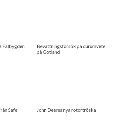
å Falbygden
Bevattningsförsök på durumvete
på Gotland
rån Safe
John Deeres nya rotortröska