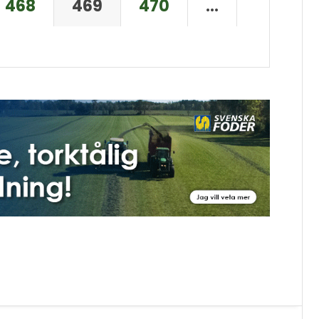
468
469
470
…