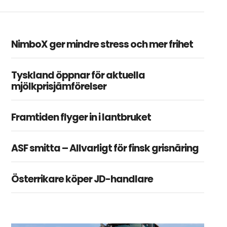
NimboX ger mindre stress och mer frihet
Tyskland öppnar för aktuella
mjölkprisjämförelser
Framtiden flyger in i lantbruket
ASF smitta – Allvarligt för finsk grisnäring
Österrikare köper JD-handlare