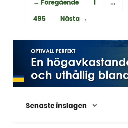
← Föregående
1
…
495
Nästa →
Senaste inslagen