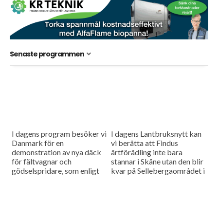
Senaste programmen
I dagens program besöker vi
I dagens Lantbruksnytt kan
Danmark för en
vi berätta att Findus
demonstration av nya däck
ärtförädling inte bara
för fältvagnar och
stannar i Skåne utan den blir
gödselspridare, som enligt
kvar på Sellebergaområdet i
däcktillverkaren Alliance,
Bjuv. Vi har även tittat på
ska skona marken. Och
majs som man...
sommarens extrema torka
kostar köttproducenterna
miljardbelopp....