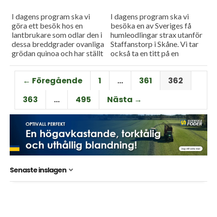
I dagens program ska vi
I dagens program ska vi
göra ett besök hos en
besöka en av Sveriges få
lantbrukare som odlar den i
humleodlingar strax utanför
dessa breddgrader ovanliga
Staffanstorp i Skåne. Vi tar
grödan quinoa och har ställt
också ta en titt på en
oss frågan hur det fungerar i
säcklyft som underlättar
vårt...
arbetet vid sådd...
← Föregående
1
…
361
362
363
…
495
Nästa →
Senaste inslagen