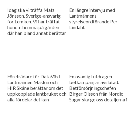
Idag ska vi träffa Mats
En längre intervju med
Jönsson, Sverige-ansvarig
Lantmännens
för Lemken. Vi har träffat
styrelseordförande Per
honom hemma på gården
Lindahl.
där han bland annat berättar
hur det är att kämpa in ett
märke på en marknad som
bitvis kan vara ganska
konservativ.
Företrädare för DataVäxt,
En ovanligt utdragen
Lantmännen Maskin och
betkampanj är avslutad.
HIR Skåne berättar om det
Betförsörjningschefen
uppkopplade lantbruket och
Birger Olsson från Nordic
alla fördelar det kan
Sugar ska ge oss detaljerna i
medföra för ökad kontroll
dagens måndagsintervju.
över såväl maskinerna som
gårdens ekonomi.