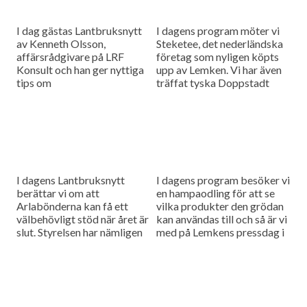
I dag gästas Lantbruksnytt
I dagens program möter vi
av Kenneth Olsson,
Steketee, det nederländska
affärsrådgivare på LRF
företag som nyligen köpts
Konsult och han ger nyttiga
upp av Lemken. Vi har även
tips om
träffat tyska Doppstadt
lantbruksförsäkringar. Och
som är stora vad gäller
så har priset på spannmål
maskiner för återvinning.
gått upp och vi ger er...
I dagens Lantbruksnytt
I dagens program besöker vi
berättar vi om att
en hampaodling för att se
Arlabönderna kan få ett
vilka produkter den grödan
välbehövligt stöd när året är
kan användas till och så är vi
slut. Styrelsen har nämligen
med på Lemkens pressdag i
föreslagit att hela
Frankrike för att höra...
intjäningen för 2018 ska
betalas ut till...