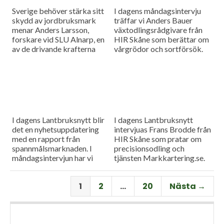
Sverige behöver stärka sitt
I dagens måndagsintervju
skydd av jordbruksmark
träffar vi Anders Bauer
menar Anders Larsson,
växtodlingsrådgivare från
forskare vid SLU Alnarp, en
HIR Skåne som berättar om
av de drivande krafterna
vårgrödor och sortförsök.
bakom föreningen Den
Goda Jorden. Idag är han på
besök i vår måndagsintervju.
Som vanligt rapporterar vi
även från
spannmålsmarknaden.
I dagens Lantbruksnytt blir
I dagens Lantbruksnytt
det en nyhetsuppdatering
intervjuas Frans Brodde från
med en rapport från
HIR Skåne som pratar om
spannmålsmarknaden. I
precisionsodling och
måndagsintervjun har vi
tjänsten Markkartering.se.
besök av Tornums förre vd
Det blir också en
Per Larsson som idag har
nyhetsuppdatering med en
1
2
…
20
Nästa →
rollen som senior advisor på
rapport från
företaget.
spannmålsmarknaden.