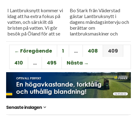
I Lantbruksnytt kommer vi
Bo Stark från Väderstad
idag att ha extra fokus på
gästar Lantbruksnytt i
vatten, och särskilt då
dagens måndagsintervju och
bristen på vatten. Vi gör
berättar om
besök på Öland för att se
lantbruksmaskiner och
hur vattenbrist drabbat
maskinteknik.
lantbrukarna på...
← Föregående
1
…
408
409
410
…
495
Nästa →
Senaste inslagen