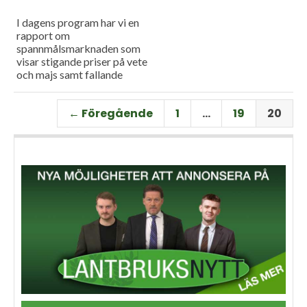
I dagens program har vi en
rapport om
spannmålsmarknaden som
visar stigande priser på vete
och majs samt fallande
priser på soja. Och så har vi
premiär för vårt
← Föregående
1
…
19
20
måndagsprogram med en
längre intervju med Erik
Stjerndahl vd för HIR Skåne,
som berättar om Borgeby
fältdagar.