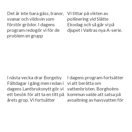
Det är inte bara gäss, tranor,
Vi tittar på vikten av
svanar och vildsvin som
pollinering vid Slätte
förstör grödor. I dagens
Ekodag och så går vi på
program redogör vi för de
djupet i Valtras nya A-serie.
problem en grupp
dovhjortar kan medföra.
Och så finns det stora...
I nästa vecka drar Borgeby
I dagens program fortsätter
Fältdagar i gång men redan i
vi att berätta om
dagens Lantbruksnytt gör vi
vattenbristen. Borgholms
ett besök för att ta en titt på
kommun valde att satsa på
årets grop. Vi fortsätter
avsaltning av havsvatten för
också att berätta...
att klara sin
vattenförsörjning och vi har
besökt deras nybyggda
avsaltningsverk....