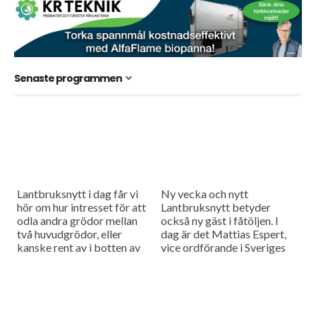
Senaste programmen
Lantbruksnytt i dag får vi
Ny vecka och nytt
hör om hur intresset för att
Lantbruksnytt betyder
odla andra grödor mellan
också ny gäst i fåtöljen. I
två huvudgrödor, eller
dag är det Mattias Espert,
kanske rent av i botten av
vice ordförande i Sveriges
huvudgrödan ökar i Sverige.
grisföretagare, som blir
Vi har...
utfrågad i
Måndagsintervjun.