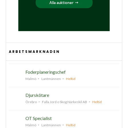
ARBETSMARKNADEN
Foderplaneringschef
Malmö
Lantmännen
Heltid
Djurskötare
Örebro
Falla Jord o Skog Närkeskil AB
Heltid
OT Specialist
Malmö
Lantmännen
Heltid