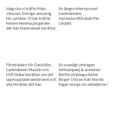
Idag ska vi träffa Mats
En längre intervju med
Jönsson, Sverige-ansvarig
Lantmännens
för Lemken. Vi har träffat
styrelseordförande Per
honom hemma på gården
Lindahl.
där han bland annat berättar
hur det är att kämpa in ett
märke på en marknad som
bitvis kan vara ganska
konservativ.
Företrädare för DataVäxt,
En ovanligt utdragen
Lantmännen Maskin och
betkampanj är avslutad.
HIR Skåne berättar om det
Betförsörjningschefen
uppkopplade lantbruket och
Birger Olsson från Nordic
alla fördelar det kan
Sugar ska ge oss detaljerna i
medföra för ökad kontroll
dagens måndagsintervju.
över såväl maskinerna som
gårdens ekonomi.