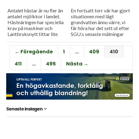
Antalet hästar är nu fler än
En fortsatt torr vår har gjort
antalet mjölkkor i landet.
situationen med lågt
Hästnäringen har speciella
grundvatten ännu värre, vi
krav på maskiner och
får höra hur det sett ut efter
Lantbruksnytt tittar lite
SGU:s senaste mätningar
närmre på det. Och så ökar
och så har Fendt Katana
antalet stölder av
gjort entré...
← Föregående
1
…
409
410
växtskyddsmedel...
411
…
495
Nästa →
Senaste inslagen