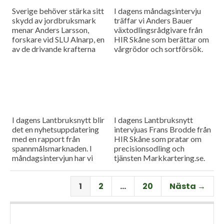
Sverige behöver stärka sitt
I dagens måndagsintervju
skydd av jordbruksmark
träffar vi Anders Bauer
menar Anders Larsson,
växtodlingsrådgivare från
forskare vid SLU Alnarp, en
HIR Skåne som berättar om
av de drivande krafterna
vårgrödor och sortförsök.
bakom föreningen Den
Goda Jorden. Idag är han på
besök i vår måndagsintervju.
Som vanligt rapporterar vi
även från
spannmålsmarknaden.
I dagens Lantbruksnytt blir
I dagens Lantbruksnytt
det en nyhetsuppdatering
intervjuas Frans Brodde från
med en rapport från
HIR Skåne som pratar om
spannmålsmarknaden. I
precisionsodling och
måndagsintervjun har vi
tjänsten Markkartering.se.
besök av Tornums förre vd
Det blir också en
Per Larsson som idag har
nyhetsuppdatering med en
1
2
…
20
Nästa →
rollen som senior advisor på
rapport från
företaget.
spannmålsmarknaden.