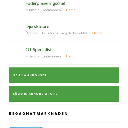
Foderplaneringschef
Malmö
Lantmännen
Heltid
Djurskötare
Örebro
Falla Jord o Skog Närkeskil AB
Heltid
OT Specialist
Malmö
Lantmännen
Heltid
SE ALLA ANNONSER
LÄGG IN ANNONS GRATIS
BEGAGNATMARKNADEN