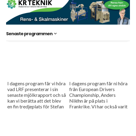
Senaste programmen
I dagens program får vi höra
I dagens program får ni höra
vad LRF presenterar i sin
från European Drivers
senaste mjölkrapport och så
Championship, Anders
kan vi berätta att det blev
Niléhn är på plats i
en fin tredjeplats för Stefan
Frankrike. Vi har också varit
Håkansson vid European
med på ett blåsigt fält där
Drivers...
Nordic Sugar och...