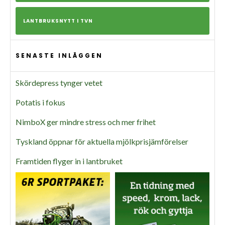
LANTBRUKSNYTT I TVN
SENASTE INLÄGGEN
Skördepress tynger vetet
Potatis i fokus
NimboX ger mindre stress och mer frihet
Tyskland öppnar för aktuella mjölkprisjämförelser
Framtiden flyger in i lantbruket