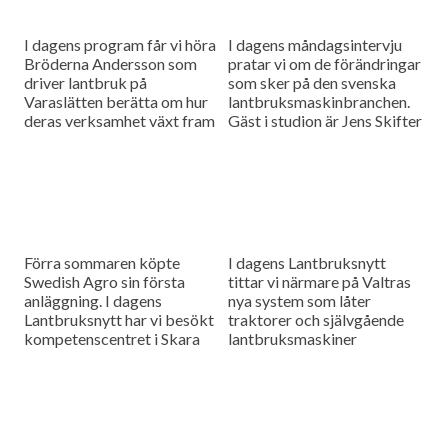
I dagens program får vi höra
I dagens måndagsintervju
Bröderna Andersson som
pratar vi om de förändringar
driver lantbruk på
som sker på den svenska
Varaslätten berätta om hur
lantbruksmaskinbranchen.
deras verksamhet växt fram
Gäst i studion är Jens Skifter
och hur de inför vårbruket
ansvarig för
investerade i fyra nya Claas-
maskinverksamheten på
traktorer....
Danish Agro.
Förra sommaren köpte
I dagens Lantbruksnytt
Swedish Agro sin första
tittar vi närmare på Valtras
anläggning. I dagens
nya system som låter
Lantbruksnytt har vi besökt
traktorer och självgående
kompetenscentret i Skara
lantbruksmaskiner
för att höra hur första året
registrera allt som sker i
har varit. Vi har även besökt
arbetet för att ge en bra
en...
grund för uppföljning...