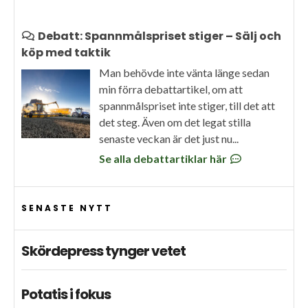
Debatt: Spannmålspriset stiger – Sälj och
köp med taktik
Man behövde inte vänta länge sedan
min förra debattartikel, om att
spannmålspriset inte stiger, till det att
det steg. Även om det legat stilla
senaste veckan är det just nu...
Se alla debattartiklar här
SENASTE NYTT
Skördepress tynger vetet
Potatis i fokus