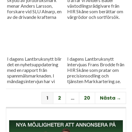
skydd av jordbruksmark
träffar vi Anders Bauer
menar Anders Larsson,
växtodlingsrådgivare från
forskare vid SLU Alnarp, en
HIR Skåne som berättar om
av de drivande krafterna
vårgrödor och sortförsök.
bakom föreningen Den
Goda Jorden. Idag är han på
besök i vår måndagsintervju.
Som vanligt rapporterar vi
även från
spannmålsmarknaden.
I dagens Lantbruksnytt blir
I dagens Lantbruksnytt
det en nyhetsuppdatering
intervjuas Frans Brodde från
med en rapport från
HIR Skåne som pratar om
spannmålsmarknaden. I
precisionsodling och
måndagsintervjun har vi
tjänsten Markkartering.se.
besök av Tornums förre vd
Det blir också en
Per Larsson som idag har
nyhetsuppdatering med en
1
2
…
20
Nästa →
rollen som senior advisor på
rapport från
företaget.
spannmålsmarknaden.