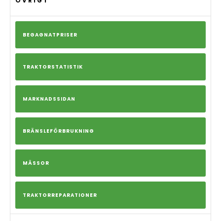
ÖVRIGT
BEGAGNATPRISER
TRAKTORSTATISTIK
MARKNADSSIDAN
BRÄNSLEFÖRBRUKNING
MÄSSOR
TRAKTORREPARATIONER