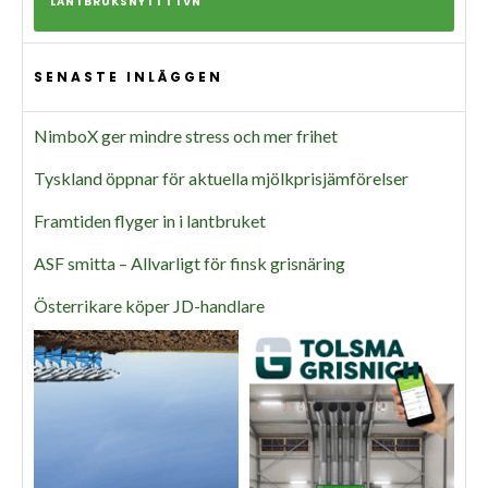
LANTBRUKSNYTT I TVN
SENASTE INLÄGGEN
NimboX ger mindre stress och mer frihet
Tyskland öppnar för aktuella mjölkprisjämförelser
Framtiden flyger in i lantbruket
ASF smitta – Allvarligt för finsk grisnäring
Österrikare köper JD-handlare