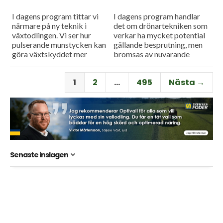
I dagens program tittar vi
I dagens program handlar
närmare på ny teknik i
det om drönartekniken som
växtodlingen. Vi ser hur
verkar ha mycket potential
pulserande munstycken kan
gällande besprutning, men
göra växtskyddet mer
bromsas av nuvarande
träffsäkert och hur en
regelverk. Vi får också höra
såmaskin med tre separata
om företaget Ystamaskiners
1
2
…
495
Nästa →
tankar kan...
arbete med
webbtillgänglighet och...
Senaste inslagen