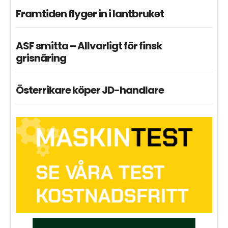
Framtiden flyger in i lantbruket
ASF smitta – Allvarligt för finsk
grisnäring
Österrikare köper JD-handlare