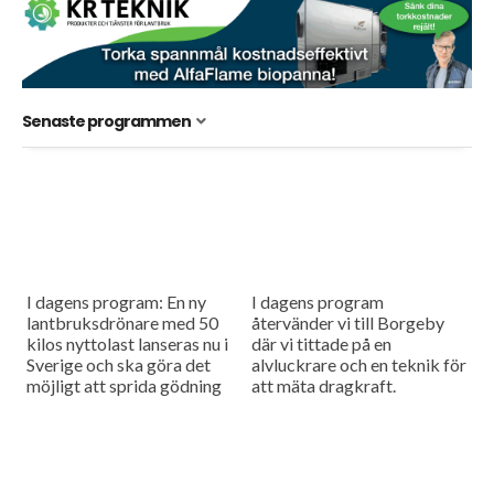
Senaste programmen
I dagens program: En ny
I dagens program
lantbruksdrönare med 50
återvänder vi till Borgeby
kilos nyttolast lanseras nu i
där vi tittade på en
Sverige och ska göra det
alvluckrare och en teknik för
möjligt att sprida gödning
att mäta dragkraft.
och så småfrön utan tunga
maskiner i fält....