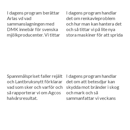
I dagens program berättar
I dagens program handlar
Arlas vd vad
det om renkavleproblem
sammanslagningen med
och hur man kan hantera det
DMK innebär för svenska
och så tittar vi på lite nya
mjölkproducenter. Vi tittar
stora maskiner för att sprida
också närmare på hur Claas
fastgödsel.
utvecklar sina maskiner
genom noggranna
finjusteringar.
Spannmålspriset faller rejält
I dagens program handlar
och Lantbruksnytt förklarar
det om att betesdjur kan
vad som sker och varför och
skydda mot bränder i skog
så rapporterar vi om Agcos
och mark och så
halvårsresultat.
sammanfattar vi veckans
viktigaste nyheter och har
en söndagstävling.