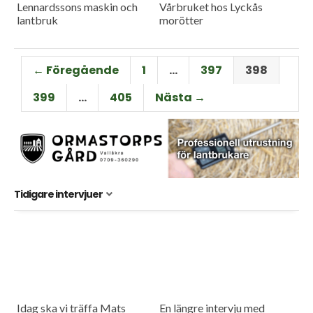
Lennardssons maskin och
Vårbruket hos Lyckås
lantbruk
morötter
← Föregående
1
…
397
398
399
…
405
Nästa →
Tidigare intervjuer
Idag ska vi träffa Mats
En längre intervju med