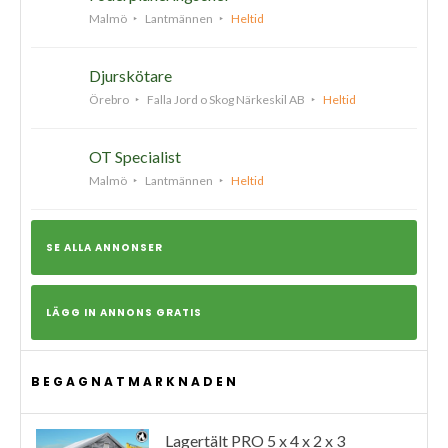
Malmö
Lantmännen
Heltid
Djurskötare
Örebro
Falla Jord o Skog Närkeskil AB
Heltid
OT Specialist
Malmö
Lantmännen
Heltid
SE ALLA ANNONSER
LÄGG IN ANNONS GRATIS
BEGAGNATMARKNADEN
Lagertält PRO 5 x 4 x 2 x 3