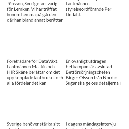
Jönsson, Sverige-ansvarig
Lantmännens
för Lemken. Vi har träffat
styrelseordförande Per
honom hemma på gården
Lindahl.
där han bland annat berättar
hur det är att kämpa in ett
märke på en marknad som
bitvis kan vara ganska
konservativ.
Företrädare för DataVäxt,
En ovanligt utdragen
Lantmännen Maskin och
betkampanj är avslutad.
HIR Skåne berättar om det
Betförsörjningschefen
uppkopplade lantbruket och
Birger Olsson från Nordic
alla fördelar det kan
Sugar ska ge oss detaljerna i
medföra för ökad kontroll
dagens måndagsintervju.
över såväl maskinerna som
gårdens ekonomi.
Sverige behöver stärka sitt
I dagens måndagsintervju