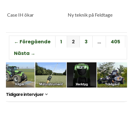
Case IH ökar
Ny teknik på Feldtage
← Föregående
1
2
3
…
405
Nästa →
Tidigare intervjuer