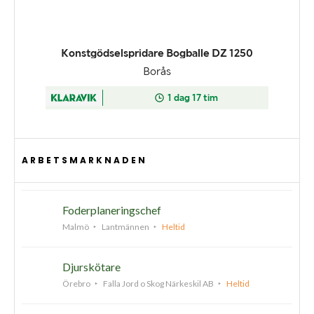
ARBETSMARKNADEN
Foderplaneringschef
Malmö
Lantmännen
Heltid
Djurskötare
Örebro
Falla Jord o Skog Närkeskil AB
Heltid