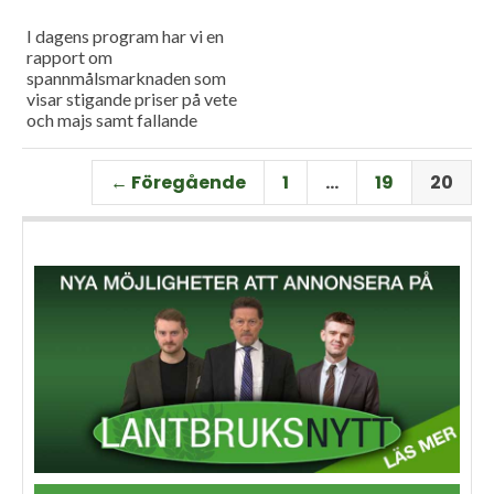
I dagens program har vi en
rapport om
spannmålsmarknaden som
visar stigande priser på vete
och majs samt fallande
priser på soja. Och så har vi
premiär för vårt
← Föregående
1
…
19
20
måndagsprogram med en
längre intervju med Erik
Stjerndahl vd för HIR Skåne,
som berättar om Borgeby
fältdagar.