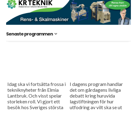
Senaste programmen
Idag ska vi fortsätta frossa i
I dagens program handlar
tekniknyheter från Elmia
det om gårdagens livliga
Lantbruk. Och visst spelar
debatt kring huruvida
storleken roll. Vi gjort ett
lagstiftningen för hur
besök hos Sveriges största
utfodring av vilt ska se ut
ekologiska mjölkproducent
och så fortsätter vi vår
som tycks stå stadigt
inspektionsrunda
genom de...
tillsammans med två
livsmedelsinspektörer...