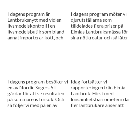
I dagens program är
I dagens program möter vi
Lantbruksnytt med vid en
djurutställarna som
livsmedelskontroll i en
tilldelades flera priser på
livsmedelsbutik som bland
Elmias Lantbruksmässa för
annat importerar kött, och
sina nötkreatur och så låter
så var vi på plats på
vi utställare och besökare
griskonferensen i danska
sätta betyg på mässan.
Herning. Ett
tvådagarsevenemang.
I dagens program besöker vi
Idag fortsätter vi
en av Nordic Sugers 5T
rapporteringen från Elmia
gårdar för att se resultaten
Lantbruk. Först med
på sommarens försök. Och
lönsamhetsbarrometern där
så följer vi med på en av
fler lantbrukare anser att
Elmia lantbruks
lönsamheten har blivit
temavandringar. Och...
bättre - men skillnaden
mellan de olika
produktionsgrenerna är stor.
Och så...