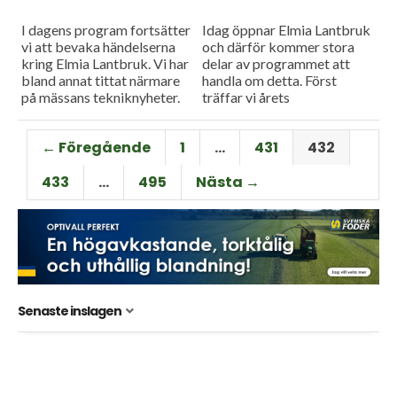
I dagens program fortsätter
Idag öppnar Elmia Lantbruk
vi att bevaka händelserna
och därför kommer stora
kring Elmia Lantbruk. Vi har
delar av programmet att
bland annat tittat närmare
handla om detta. Först
på mässans tekniknyheter.
träffar vi årets
Och så blev det en livlig
projektledare och därefter
debatt på Elmia Lantbruks...
frågar vi oss hur
← Föregående
1
…
431
432
jordbrukspolitiken ser ut år...
433
…
495
Nästa →
Senaste inslagen