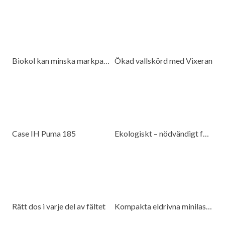
Biokol kan minska markpackning
Ökad vallskörd med Vixeran
Case IH Puma 185
Ekologiskt – nödvändigt för beredskap
Rätt dos i varje del av fältet
Kompakta eldrivna minilastare för många miljöer