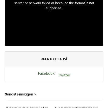
DELA DETTA PÅ
Facebook
Twitter
Senaste inslagen
Kinesiska minigrävare tar plats på marknaden
Biologisk bekämpning verkar fungera