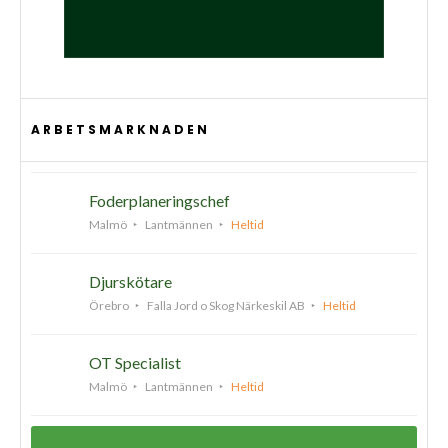
ARBETSMARKNADEN
Foderplaneringschef
Malmö
Lantmännen
Heltid
Djurskötare
Örebro
Falla Jord o Skog Närkeskil AB
Heltid
OT Specialist
Malmö
Lantmännen
Heltid