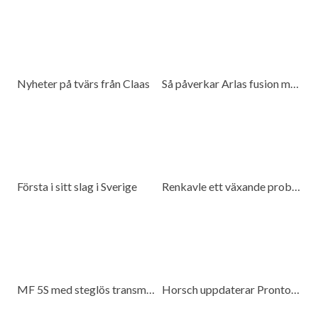
Nyheter på tvärs från Claas
Så påverkar Arlas fusion med DMK mjölkproducenter
Första i sitt slag i Sverige
Renkavle ett växande problem
MF 5S med steglös transmission
Horsch uppdaterar Pronto 6 DC