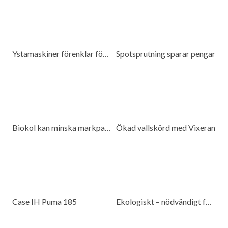
Ystamaskiner förenklar för kunderna
Spotsprutning sparar pengar
Biokol kan minska markpackning
Ökad vallskörd med Vixeran
Case IH Puma 185
Ekologiskt – nödvändigt för beredskap