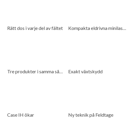
Rätt dos i varje del av fältet
Kompakta eldrivna minilastare för många miljöer
Tre produkter i samma såmaskin
Exakt växtskydd
Case IH ökar
Ny teknik på Feldtage