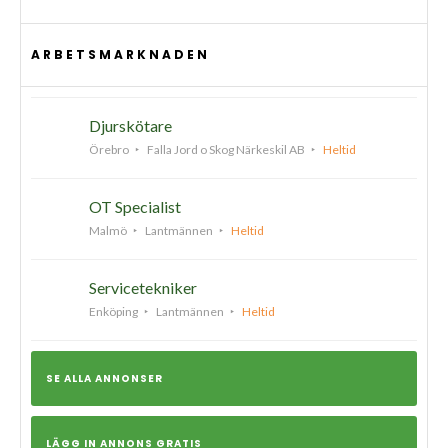
ARBETSMARKNADEN
Djurskötare
Örebro
Falla Jord o Skog Närkeskil AB
Heltid
OT Specialist
Malmö
Lantmännen
Heltid
Servicetekniker
Enköping
Lantmännen
Heltid
SE ALLA ANNONSER
LÄGG IN ANNONS GRATIS