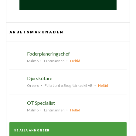
ARBETSMARKNADEN
Foderplaneringschef
Malmö
Lantmännen
Heltid
Djurskötare
Örebro
Falla Jord o Skog Närkeskil AB
Heltid
OT Specialist
Malmö
Lantmännen
Heltid
SE ALLA ANNONSER