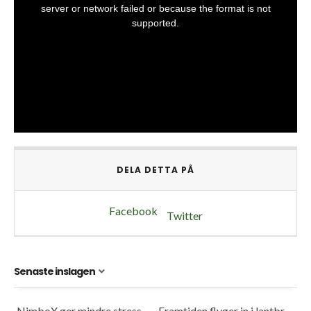
DELA DETTA PÅ
Facebook
Twitter
Senaste inslagen
NimboX ger mindre stress och mer frihet
Framtiden flyger in i lantbruket