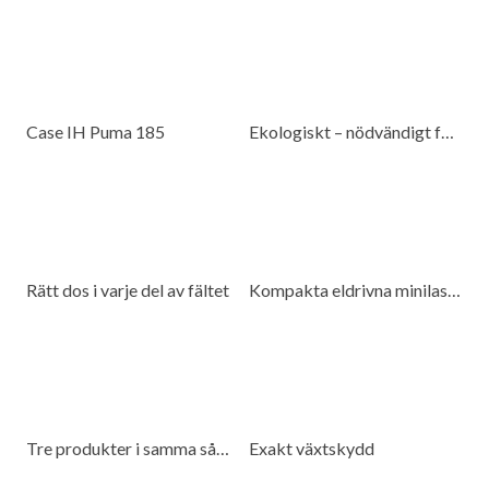
Case IH Puma 185
Ekologiskt – nödvändigt för beredskap
Rätt dos i varje del av fältet
Kompakta eldrivna minilastare för många miljöer
Tre produkter i samma såmaskin
Exakt växtskydd