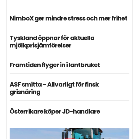
NimboX ger mindre stress och mer frihet
Tyskland öppnar för aktuella
mjölkprisjämförelser
Framtiden flyger in i lantbruket
ASF smitta – Allvarligt för finsk
grisnäring
Österrikare köper JD-handlare