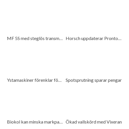
MF 5S med steglös transmission
Horsch uppdaterar Pronto 6 DC
Ystamaskiner förenklar för kunderna
Spotsprutning sparar pengar
Biokol kan minska markpackning
Ökad vallskörd med Vixeran