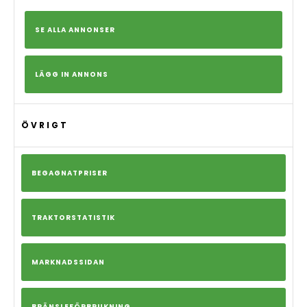
SE ALLA ANNONSER
LÄGG IN ANNONS
ÖVRIGT
BEGAGNATPRISER
TRAKTORSTATISTIK
MARKNADSSIDAN
BRÄNSLEFÖRBRUKNING