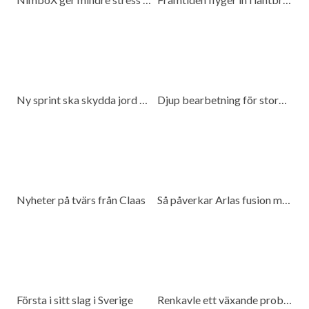
Ny sprint ska skydda jord och spara bränsle
Djup bearbetning för stora traktorer
Nyheter på tvärs från Claas
Så påverkar Arlas fusion med DMK mjölkproducenter
Första i sitt slag i Sverige
Renkavle ett växande problem