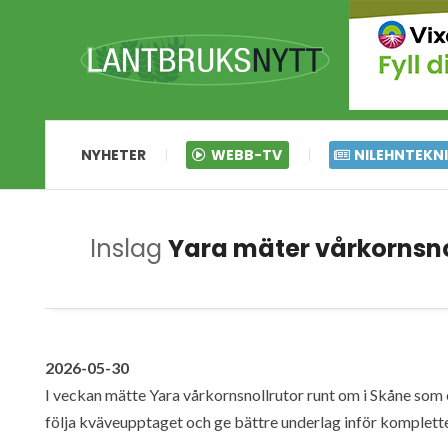
NYHETER
WEBB-TV
NILEHNTEKN
Inslag
Yara mäter vårkornsno
2026-05-30
I veckan mätte Yara vårkornsnollrutor runt om i Skåne som en
följa kväveupptaget och ge bättre underlag inför komplett