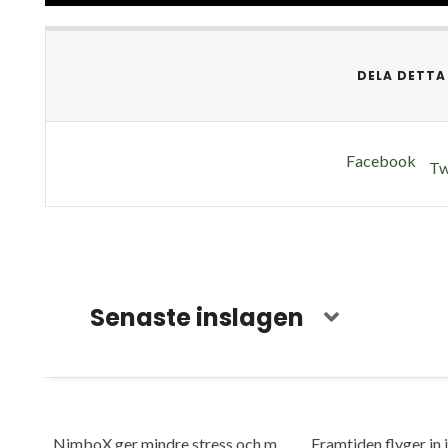
DELA DETTA
Facebook
Tw
Senaste inslagen
NimboX ger mindre stress och mer frihet
Framtiden flyger in 