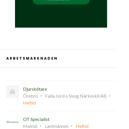
ARBETSMARKNADEN
Djurskötare
Örebro
Falla Jord o Skog Närkeskil AB
Heltid
OT Specialist
Malmö
Lantmännen
Heltid