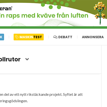
IK
MASKIN
TEST
DEBATT
ANNONSERA
llrutor
 del av ett nytt rikstäckande projekt. Syftet är att
eringsgödslingen.