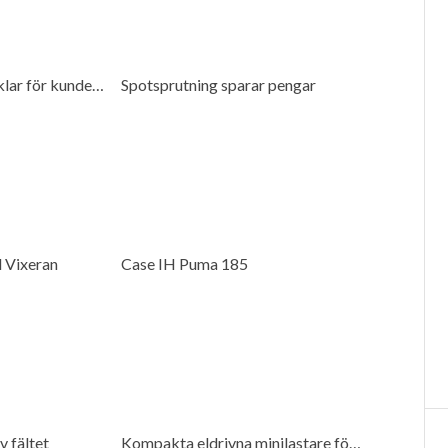
Ystamaskiner förenklar för kunderna
Spotsprutning sparar pengar
 Vixeran
Case IH Puma 185
v fältet
Kompakta eldrivna minilastare för många miljöer