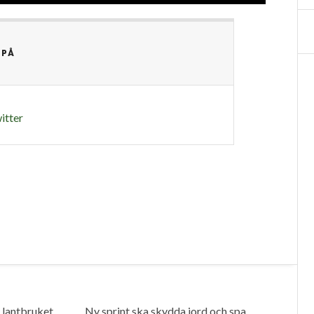
 PÅ
itter
i lantbruket
Ny sprint ska skydda jord och spara bränsle