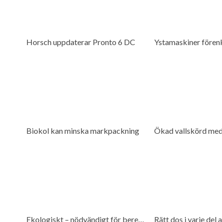
Horsch uppdaterar Pronto 6 DC
Biokol kan minska markpackning
Ökad vallskörd med
Ekologiskt – nödvändigt för beredskap
Rätt dos i varje del a