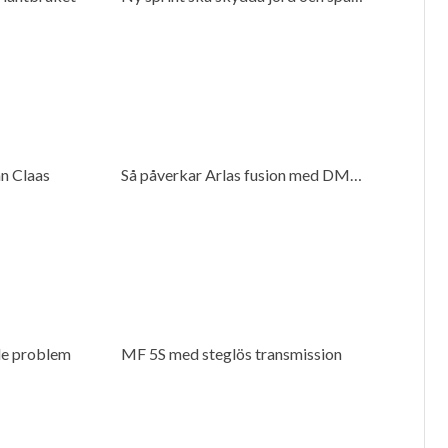
ån Claas
Så påverkar Arlas fusion med DMK mjölkproducenter
de problem
MF 5S med steglös transmission