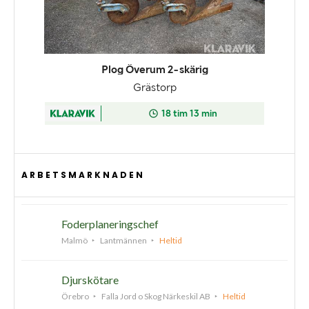
ARBETSMARKNADEN
Foderplaneringschef
Malmö
Lantmännen
Heltid
Djurskötare
Örebro
Falla Jord o Skog Närkeskil AB
Heltid