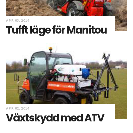
APR 03, 2014
Tufft läge för Manitou
APR 02, 2014
Växtskydd med ATV