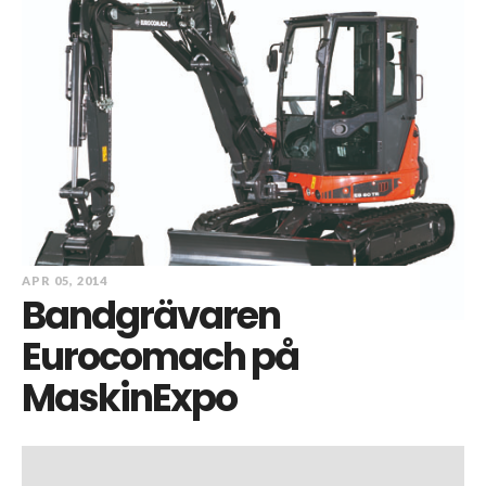
APR 05, 2014
Bandgrävaren
Eurocomach på
MaskinExpo