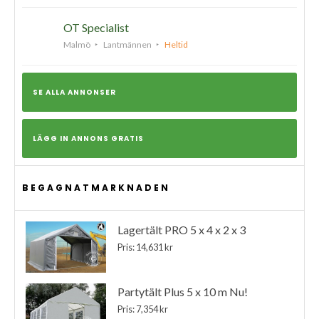
OT Specialist
Malmö
Lantmännen
Heltid
SE ALLA ANNONSER
LÄGG IN ANNONS GRATIS
BEGAGNATMARKNADEN
Lagertält PRO 5 x 4 x 2 x 3
Pris: 14,631 kr
Partytält Plus 5 x 10 m Nu!
Pris: 7,354 kr