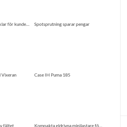
Ystamaskiner förenklar för kunderna
Spotsprutning sparar pengar
 Vixeran
Case IH Puma 185
v fältet
Kompakta eldrivna minilastare för många miljöer