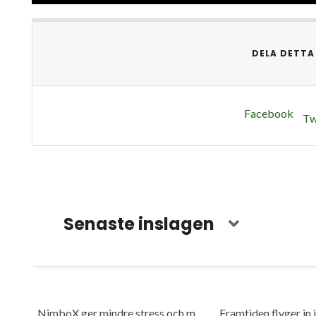
DELA DETTA
Facebook
Tw
Senaste inslagen
NimboX ger mindre stress och mer frihet
Framtiden flyger in 