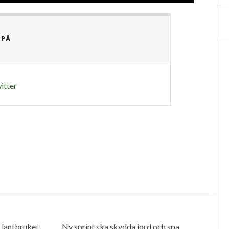
 PÅ
itter
i lantbruket
Ny sprint ska skydda jord och spara bränsle