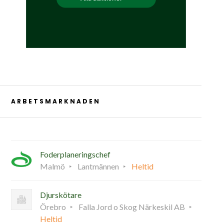
ARBETSMARKNADEN
Foderplaneringschef
Malmö
Lantmännen
Heltid
Djurskötare
Örebro
Falla Jord o Skog Närkeskil AB
Heltid