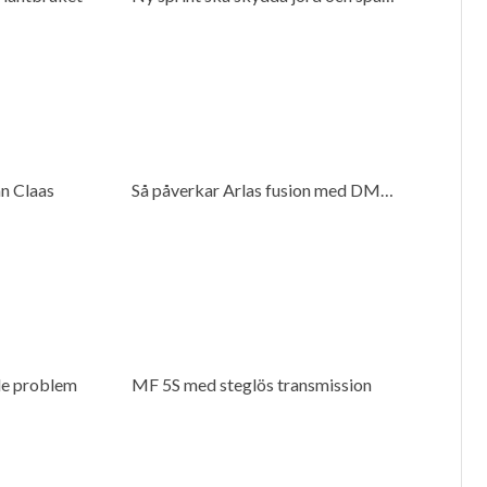
ån Claas
Så påverkar Arlas fusion med DMK mjölkproducenter
de problem
MF 5S med steglös transmission