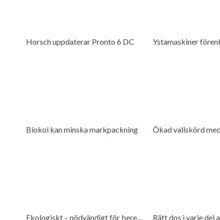
Horsch uppdaterar Pronto 6 DC
Biokol kan minska markpackning
Ökad vallskörd med
Ekologiskt – nödvändigt för beredskap
Rätt dos i varje del a