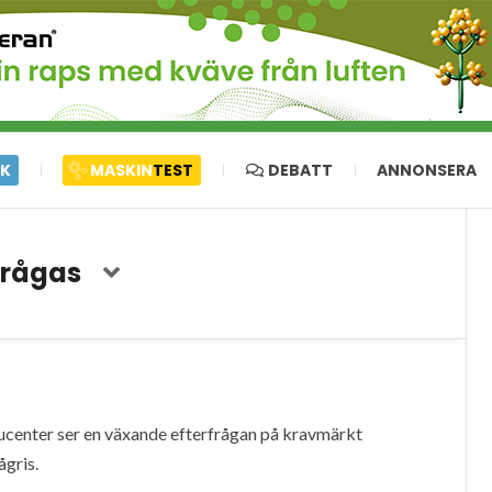
IK
MASKIN
TEST
DEBATT
ANNONSERA
frågas
ucenter ser en växande efterfrågan på kravmärkt
ågris.