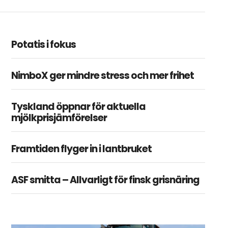
Potatis i fokus
NimboX ger mindre stress och mer frihet
Tyskland öppnar för aktuella
mjölkprisjämförelser
Framtiden flyger in i lantbruket
ASF smitta – Allvarligt för finsk grisnäring