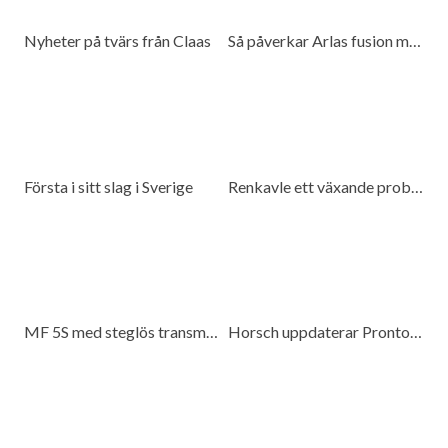
Nyheter på tvärs från Claas
Så påverkar Arlas fusion med DMK mjölkproducenter
Första i sitt slag i Sverige
Renkavle ett växande problem
MF 5S med steglös transmission
Horsch uppdaterar Pronto 6 DC