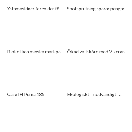
Ystamaskiner förenklar för kunderna
Spotsprutning sparar pengar
Biokol kan minska markpackning
Ökad vallskörd med Vixeran
Case IH Puma 185
Ekologiskt – nödvändigt för beredskap