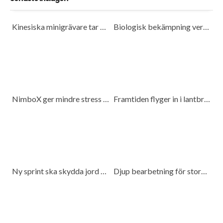
Kinesiska minigrävare tar plats på marknaden
Biologisk bekämpning verkar fungera
NimboX ger mindre stress och mer frihet
Framtiden flyger in i lantbruket
Ny sprint ska skydda jord och spara bränsle
Djup bearbetning för stora traktorer