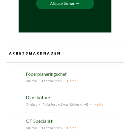
ARBETSMARKNADEN
Foderplaneringschef
Malmö
Lantmännen
Heltid
Djurskötare
Örebro
Falla Jord o Skog Närkeskil AB
Heltid
OT Specialist
Malmö
Lantmännen
Heltid